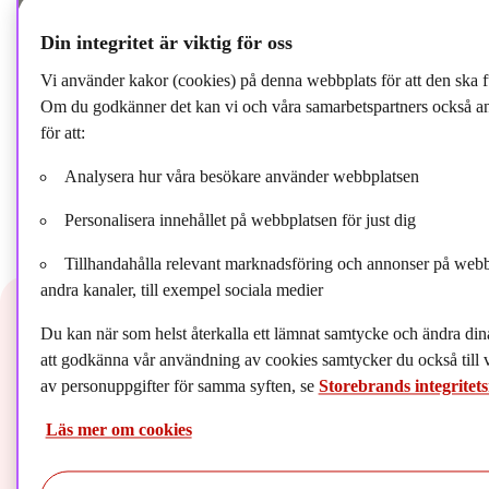
Din integritet är viktig för oss
Vi använder kakor (cookies) på denna webbplats för att den ska f
Om du godkänner det kan vi och våra samarbetspartners också a
för att:
Analysera hur våra besökare använder webbplatsen
Personalisera innehållet på webbplatsen för just dig
Tillhandahålla relevant marknadsföring och annonser på webb
andra kanaler, till exempel sociala medier
Du kan när som helst återkalla ett lämnat samtycke och ändra di
2026
2025
2024
2023
2022
2021
2020
att godkänna vår användning av cookies samtycker du också till 
av personuppgifter för samma syften, se
Storebrands integrite
2018
Läs mer om cookies