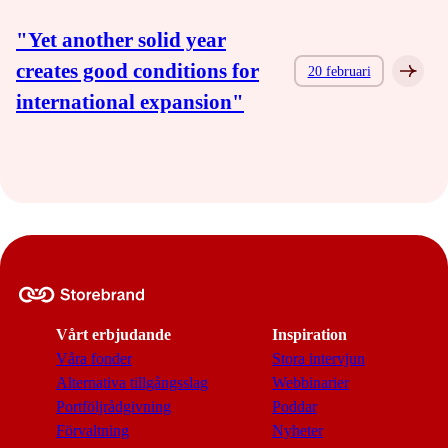
"Yet another solid year
creates good conditions for
20 februari
international expansion"
Vårt erbjudande
Inspiration
Våra fonder
Stora intervjun
Alternativa tillgångsslag
Webbinarier
Portföljrådgivning
Poddar
Förvaltning
Nyheter