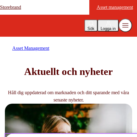
Storebrand
Storebrand
Asset management
Asset management
Sök
Logga in
Asset Management
Aktuellt och nyheter
Håll dig uppdaterad om marknaden och ditt sparande med våra
senaste nyheter.