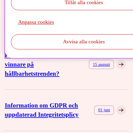
Tillåt alla cookies
En rapport om hur
vattentillgången kommer
06 september
Anpassa cookies
att påverka oss i framtiden
Avvisa alla cookies
Podd: Hur blir man en
vinnare på
15 augusti
hållbarhetstrenden?
Information om GDPR och
01 juni
uppdaterad Integritetsplicy