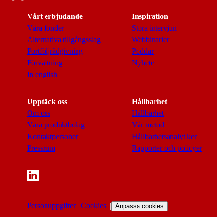
Vårt erbjudande
Inspiration
Våra fonder
Stora intervjun
Alternativa tillgångsslag
Webbinarier
Portföljrådgivning
Poddar
Förvaltning
Nyheter
In english
Upptäck oss
Hållbarhet
Om oss
Hållbarhet
Våra produktbolag
Vår metod
Kontaktpersoner
Hållbarhetsanalytiker
Pressrum
Rapporter och policyer
Personuppgifter
Cookies
Anpassa cookies