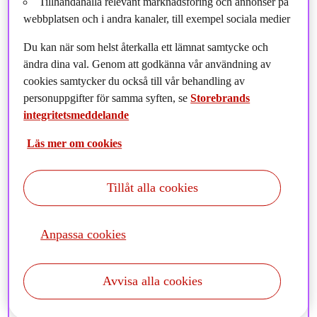
Tillhandahålla relevant marknadsföring och annonser på
webbplatsen och i andra kanaler, till exempel sociala medier
Du kan när som helst återkalla ett lämnat samtycke och
ändra dina val. Genom att godkänna vår användning av
cookies samtycker du också till vår behandling av
personuppgifter för samma syften, se
Storebrands
integritetsmeddelande
Läs mer om cookies
Tillåt alla cookies
"We believe that rapid adaption to growing climate risks
Anpassa cookies
and increased investments in solutions are key to long-
term economic growth and stability. By joining forces
Avvisa alla cookies
with the UN and other like-minded investors, Storebrand
hopes to contribute to faster and more tangible action on