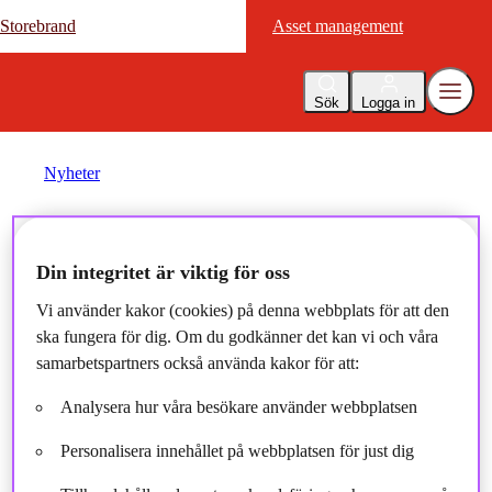
Storebrand
Storebrand
Asset management
Asset management
Sök
Logga in
Nyheter
Storebrand partners with
Din integritet är viktig för oss
UN to boost climate
Vi använder kakor (cookies) på denna webbplats för att den
transparency
ska fungera för dig. Om du godkänner det kan vi och våra
samarbetspartners också använda kakor för att:
2018-03-20
Analysera hur våra besökare använder webbplatsen
Personalisera innehållet på webbplatsen för just dig