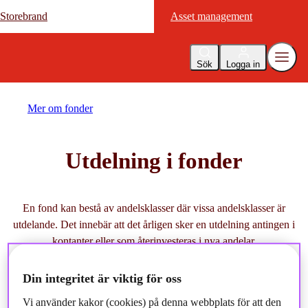
Storebrand
Storebrand
Asset management
Asset management
Sök
Logga in
Mer om fonder
Utdelning i fonder
En fond kan bestå av andelsklasser där vissa andelsklasser är
utdelande. Det innebär att det årligen sker en utdelning antingen i
kontanter eller som återinvesteras i nya andelar.
Din integritet är viktig för oss
Vi använder kakor (cookies) på denna webbplats för att den