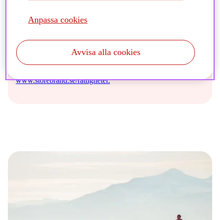
De pengar som placeras i fonder kan både öka och minska i
Anpassa cookies
värde och det är inte säkert att du får tillbaka hela det insatta
beloppet. En fond med riskklass 5–7 kan minska och öka
kraftigt i värde. Faktablad, informationsbroschyrer,
Avvisa alla cookies
hållbarhetsrelaterade upplysningar samt information om
investerares rättigheter finns på
www.storebrand.se
och
www.storebrand.se/rattigheter.