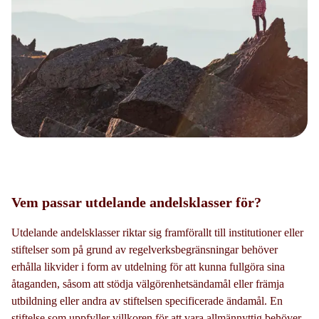
Vem passar utdelande andelsklasser för?
Utdelande andelsklasser riktar sig framförallt till institutioner eller
stiftelser som på grund av regelverksbegränsningar behöver
erhålla likvider i form av utdelning för att kunna fullgöra sina
åtaganden, såsom att stödja välgörenhetsändamål eller främja
utbildning eller andra av stiftelsen specificerade ändamål. En
stiftelse som uppfyller villkoren för att vara allmännyttig behöver