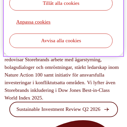
Tillåt alla cookies
Läs vår senaste Sustainable
Investment Review
Anpassa cookies
Vår senaste rapport SIR Q2 2026 belyser
Avvisa alla cookies
klimatförändringar och förlust av biologisk mångfald
som sammanlänkade utmaningar för investerare. Vi
redovisar Storebrands arbete med ägarstyrning,
bolagsdialoger och omröstningar, stärkt ledarskap inom
Nature Action 100 samt initiativ för ansvarsfulla
investeringar i konfliktutsatta områden. Vi lyfter även
Storebrands inkludering i Dow Jones Best-in-Class
World Index 2025.
Sustainable Investment Review Q2 2026