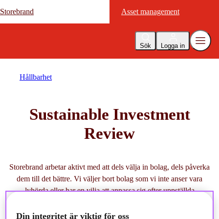
Storebrand
Storebrand
Asset management
Asset management
Sök
Logga in
Hållbarhet
Sustainable Investment
Review
Storebrand arbetar aktivt med att dels välja in bolag, dels påverka
dem till det bättre. Vi väljer bort bolag som vi inte anser vara
lyhörda eller har en vilja att anpassa sig efter uppställda
hållbarhetsmål. Sustainable Investment Review är ett verktyg för
oss att få prata mer om vad vi faktiskt gör.
Din integritet är viktig för oss