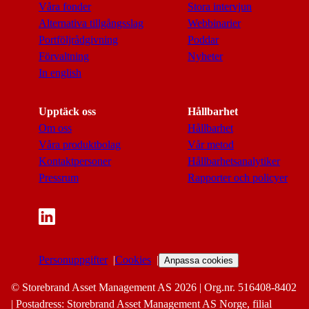
Våra fonder
Stora intervjun
Alternativa tillgångsslag
Webbinarier
Portföljrådgivning
Poddar
Förvaltning
Nyheter
In english
Upptäck oss
Hållbarhet
Om oss
Hållbarhet
Våra produktbolag
Vår metod
Kontaktpersoner
Hållbarhetsanalytiker
Pressrum
Rapporter och policyer
Personuppgifter
Cookies
Anpassa cookies
© Storebrand Asset Management AS 2026 | Org.nr. 516408-8402
| Postadress: Storebrand Asset Management AS Norge, filial