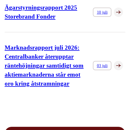
Ägarstyrningsrapport 2025
10 juli
Storebrand Fonder
Marknadsrapport juli 2026:
Centralbanker återupptar
räntehöjningar samtidigt som
03 juli
aktiemarknaderna står emot
oro kring åtstramningar