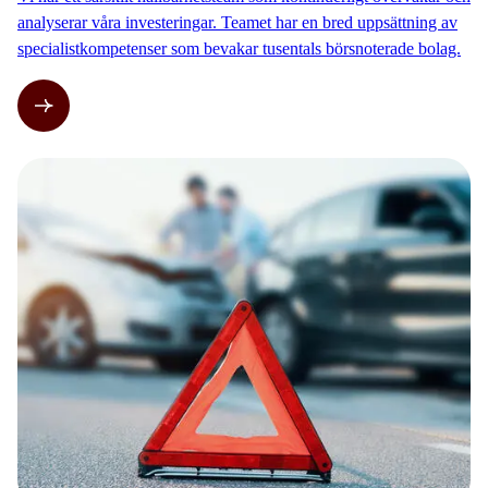
analyserar våra investeringar. Teamet har en bred uppsättning av
specialistkompetenser som bevakar tusentals börsnoterade bolag.