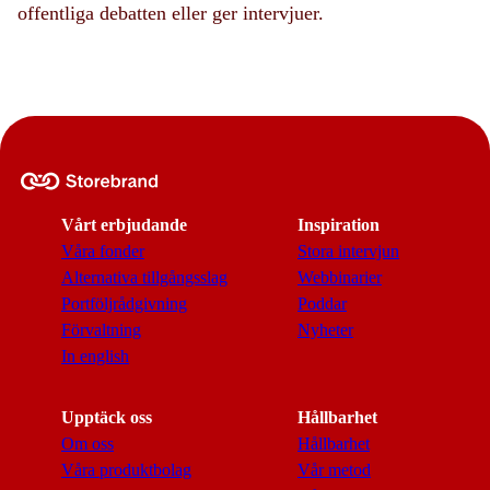
offentliga debatten eller ger intervjuer.
Vårt erbjudande
Inspiration
Våra fonder
Stora intervjun
Alternativa tillgångsslag
Webbinarier
Portföljrådgivning
Poddar
Förvaltning
Nyheter
In english
Upptäck oss
Hållbarhet
Om oss
Hållbarhet
Våra produktbolag
Vår metod