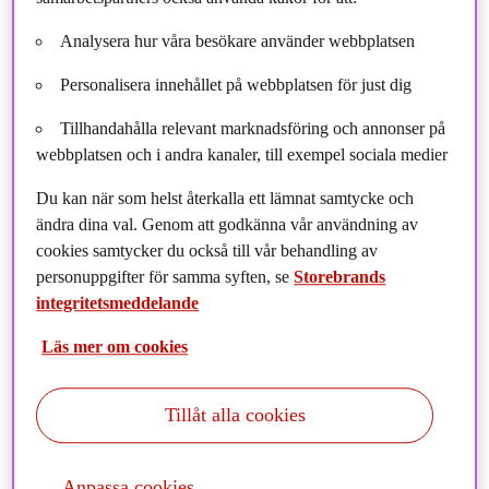
Tre metoder - Vi väljer in, vi väljer
bort och vi påverkar
Analysera hur våra besökare använder webbplatsen
Personalisera innehållet på webbplatsen för just dig
Hållbarhetsanalysen är integrerad i hela
Tillhandahålla relevant marknadsföring och annonser på
förvaltningsmodellen och samtliga förvaltare, inom alla
webbplatsen och i andra kanaler, till exempel sociala medier
tillgångsslag, har tillgång till hållbarhetsdata för över 4
Du kan när som helst återkalla ett lämnat samtycke och
500 bolag. Strategin för hållbara investeringar bygger på
ändra dina val. Genom att godkänna vår användning av
tre metoder; välja bort, välja in och påverka. En metod
cookies samtycker du också till vår behandling av
löser inte allt, utan vi tror på kombinerade insatser för
personuppgifter för samma syften, se
Storebrands
varaktig förändring.
integritetsmeddelande
Hur strategin tillämpas i investeringsbesluten kan se olika ut
Läs mer om cookies
beroende på typ av fond och tillgångsslag. En beskrivning av
vilka hållbarhetsfaktorer som integreras i förvaltningen av en fond
Tillåt alla cookies
kan du hitta i Informationsbroschyren och Hållbarhetsprofilen
i
vår fondlista.
Anpassa cookies