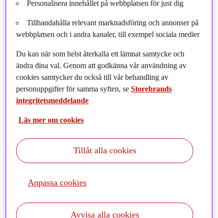
Personalisera innehållet på webbplatsen för just dig
Tillhandahålla relevant marknadsföring och annonser på
webbplatsen och i andra kanaler, till exempel sociala medier
Du kan när som helst återkalla ett lämnat samtycke och
ändra dina val. Genom att godkänna vår användning av
cookies samtycker du också till vår behandling av
personuppgifter för samma syften, se
Storebrands
Historisk avkastning är ingen garanti för framtida utveckling.
integritetsmeddelande
De pengar som placeras i fonder kan både öka och minska i
Läs mer om cookies
värde och det är inte säkert att du får tillbaka hela det insatta
beloppet. En fond med riskklass 5–7 kan minska och öka
kraftigt i värde. Faktablad, informationsbroschyrer,
Tillåt alla cookies
hållbarhetsrelaterade upplysningar samt information om
investerares rättigheter finns på
www.storebrand.se
och
www.storebrand.se/rattigheter
.
Anpassa cookies
Avvisa alla cookies