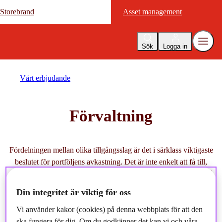
Storebrand
Storebrand
Asset management
Asset management
Sök
Logga in
Vårt erbjudande
Förvaltning
Fördelningen mellan olika tillgångsslag är det i särklass viktigaste
beslutet för portföljens avkastning. Det är inte enkelt att få till,
särskilt inte i dagens marknad där en kommentar på twitter kan få
stora konsekvenser och där centralbankerna spelar en allt större
Din integritet är viktig för oss
roll. Vi hjälper dig gärna.
Vi använder kakor (cookies) på denna webbplats för att den
ska fungera för dig. Om du godkänner det kan vi och våra