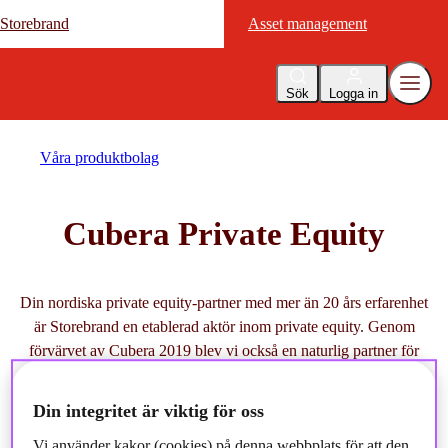
Storebrand
Storebrand
Asset management
Asset management
Sök
Logga in
Våra produktbolag
Cubera Private Equity
Din nordiska private equity-partner med mer än 20 års erfarenhet
är Storebrand en etablerad aktör inom private equity. Genom
förvärvet av Cubera 2019 blev vi också en naturlig partner för
kunder som vill investera i Norden.
Din integritet är viktig för oss
Vi använder kakor (cookies) på denna webbplats för att den