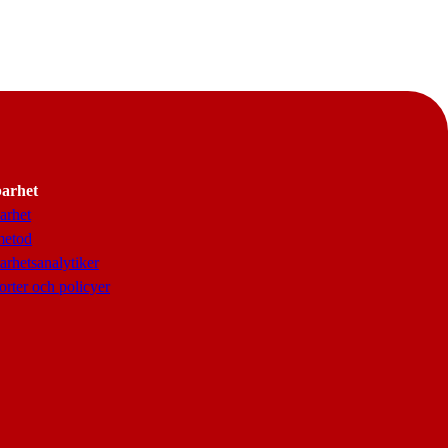
barhet
arhet
metod
arhetsanalytiker
rter och policyer