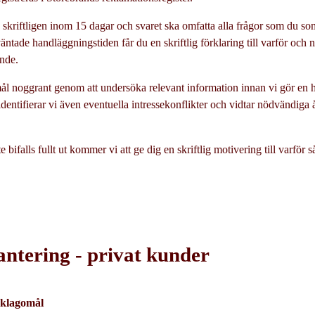
kriftligen inom 15 dagar och svaret ska omfatta alla frågor som du som k
väntade handläggningstiden får du en skriftlig förklaring till varför och 
nde.
ål noggrant genom att undersöka relevant information innan vi gör en 
entifierar vi även eventuella intressekonflikter och vidtar nödvändiga å
bifalls fullt ut kommer vi att ge dig en skriftlig motivering till varför så
ntering - privat kunder
t klagomål