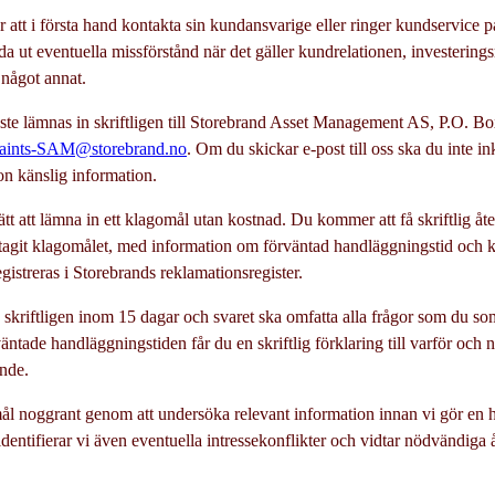
att i första hand kontakta sin kundansvarige eller ringer kundservice p
da ut eventuella missförstånd när det gäller kundrelationen, investering
 något annat.
ste lämnas in skriftligen till Storebrand Asset Management AS, P.O. B
aints-SAM@storebrand.no
. Om du skickar e-post till oss ska du inte in
n känslig information.
tt att lämna in ett klagomål utan kostnad. Du kommer att få skriftlig å
ottagit klagomålet, med information om förväntad handläggningstid och 
gistreras i Storebrands reklamationsregister.
kriftligen inom 15 dagar och svaret ska omfatta alla frågor som du som k
väntade handläggningstiden får du en skriftlig förklaring till varför och 
nde.
ål noggrant genom att undersöka relevant information innan vi gör en 
entifierar vi även eventuella intressekonflikter och vidtar nödvändiga å