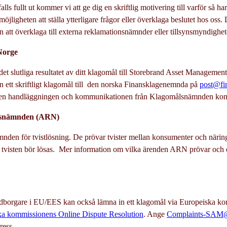
alls fullt ut kommer vi att ge dig en skriftlig motivering till varför så 
öjligheten att ställa ytterligare frågor eller överklaga beslutet hos os
 att överklaga till externa reklamationsnämnder eller tillsynsmyndighet
Norge
t slutliga resultatet av ditt klagomål till Storebrand Asset Management
n ett skriftligt klagomål till den norska Finansklagenemnda på
post@fi
men handläggningen och kommunikationen från Klagomålsnämnden komm
nsnämnden (ARN)
den för tvistlösning. De prövar tvister mellan konsumenter och närin
visten bör lösas. Mer information om vilka ärenden ARN prövar och de
borgare i EU/EES kan också lämna in ett klagomål via Europeiska ko
ka kommissionens Online Dispute Resolution
. Ange
Complaints-SAM@
ress.