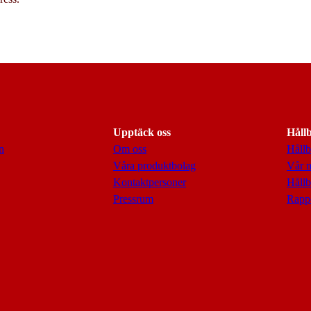
Upptäck oss
Håll
n
Om oss
Hållb
Våra produktbolag
Vår 
Kontaktpersoner
Hållb
Pressrum
Rappo