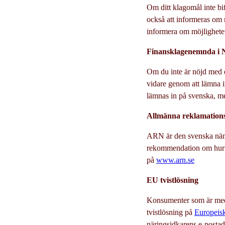
Om ditt klagomål inte bif
också att informeras om m
informera om möjligheten
Finansklagenemnda i 
Om du inte är nöjd med de
vidare genom att lämna i
lämnas in på svenska, 
Allmänna reklamatio
ARN är den svenska nämn
rekommendation om hur t
på
www.arn.se
EU tvistlösning
Konsumenter som är med
tvistlösning på
Europeis
näringsidkarens e-postad