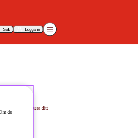
Sök
Logga in
 så att vi kan hantera ditt
. Om du