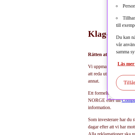
Person
Tillha
till exemp
Klagomålshan
Du kan nä
vår använ
samma syf
Rätten att lämna in et
Läs mer
Vi uppmanar våra kunder 
att reda ut eventuella mi
annat.
Tillå
Ett formellt klagomål må
NORGE eller till
Compl
information.
Som investerare har du rä
dagar efter att vi har m
Alla reklamationer ska re