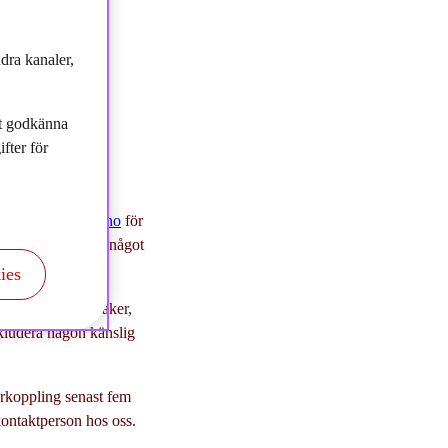
dra kanaler,
tt godkänna
fter för
AM@storebrand.no
för
tinformation eller något
ies
ox 500, 1327 Lysaker,
nkludera någon känslig
terkoppling senast fem
kontaktperson hos oss.