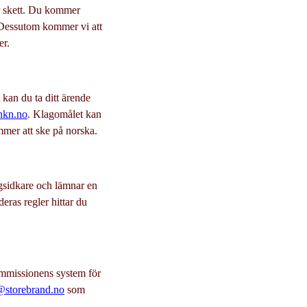
har skett. Du kommer
s. Dessutom kommer vi att
er.
 kan du ta ditt ärende
nkn.no
. Klagomålet kan
er att ske på norska.
gsidkare och lämnar en
ras regler hittar du
mmissionens system för
storebrand.no
som