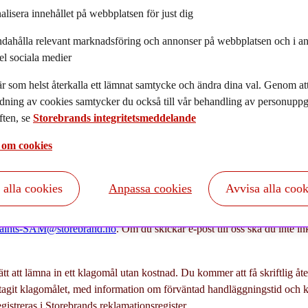
alisera innehållet på webbplatsen för just dig
ndahålla relevant marknadsföring och annonser på webbplatsen och i an
el sociala medier
tering - institutionella kunder
r som helst återkalla ett lämnat samtycke och ändra dina val. Genom a
dning av cookies samtycker du också till vår behandling av personuppgi
ten, se
Storebrands integritetsmeddelande
t klagomål
 om cookies
att i första hand kontakta sin kundansvarige, alternativt
Complaints-S
ssförstånd när det gäller kundrelationen, investeringsrådgivning, produk
t alla cookies
Anpassa cookies
Avvisa alla cook
ste lämnas in skriftligen till Storebrand Asset Management AS, P.O. B
aints-SAM@storebrand.no
. Om du skickar e-post till oss ska du inte i
tt att lämna in ett klagomål utan kostnad. Du kommer att få skriftlig å
ottagit klagomålet, med information om förväntad handläggningstid och 
gistreras i Storebrands reklamationsregister.