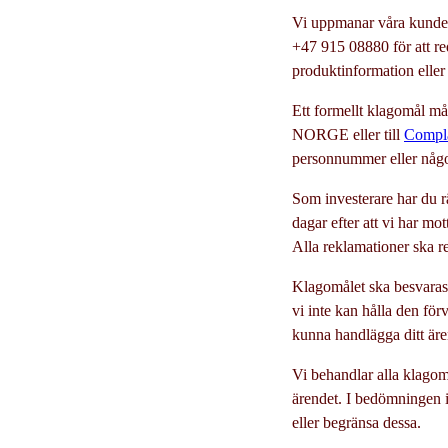
Vi uppmanar våra kunder 
+47 915 08880 för att re
produktinformation eller
Ett formellt klagomål må
NORGE eller till
Compl
personnummer eller någo
Som investerare har du rä
dagar efter att vi har m
Alla reklamationer ska re
Klagomålet ska besvaras s
vi inte kan hålla den för
kunna handlägga ditt äre
Vi behandlar alla klagom
ärendet. I bedömningen id
eller begränsa dessa.