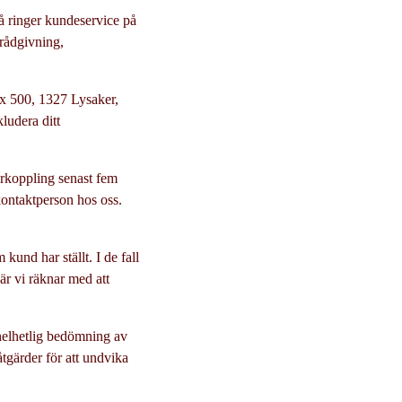
å ringer kundeservice på
srådgivning,
ox 500, 1327 Lysaker,
kludera ditt
terkoppling senast fem
kontaktperson hos oss.
und har ställt. I de fall
när vi räknar med att
helhetlig bedömning av
tgärder för att undvika