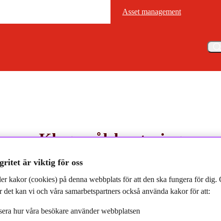
Asset management
Asset management
Meny
Klagomålshantering
gritet är viktig för oss
 hög kvalitet i våra tjänster. Om du inte är nöjd vill vi att du kontaktar oss
er kakor (cookies) på denna webbplats för att den ska fungera för dig
klagomål på ett korrekt och skyndsamt sätt.
 det kan vi och våra samarbetspartners också använda kakor för att:
era hur våra besökare använder webbplatsen