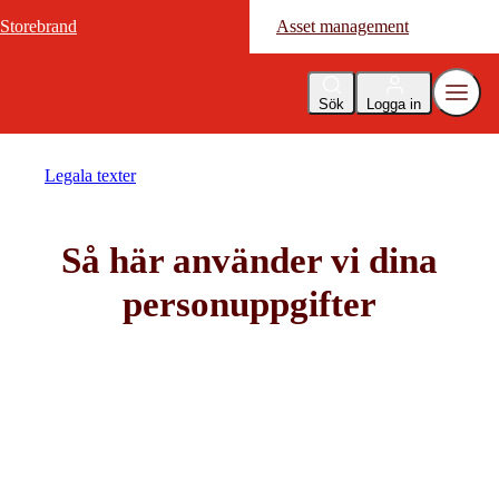
Storebrand
Storebrand
Asset management
Asset management
Sök
Logga in
Legala texter
Så här använder vi dina
personuppgifter