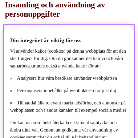
Insamling och användning av
personuppgifter
Vi samlar in och använder personuppgifter för olika
Din integritet är viktig för oss
ändamål och med olika rättsliga grunder. Här får du en
översikt:
Vi använder kakor (cookies) på denna webbplats för att den
ska fungera för dig. Om du godkänner det kan vi och våra
samarbetspartners också använda kakor för att:
Analysera hur våra besökare använder webbplatsen
Personalisera innehållet på webbplatsen för just dig
Tillhandahålla relevant marknadsföring och annonser på
Kundadministration och
webbplatsen och i andra kanaler, till exempel sociala medier
genomförande av produkt- och
tjänsteavtal
Du kan när som helst återkalla ett lämnat samtycke och
ändra dina val. Genom att godkänna vår användning av
Koncernkundregister
cookies samtycker du också till vår behandling av