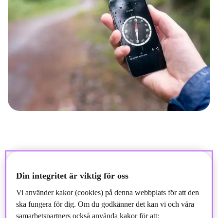
Din integritet är viktig för oss
Huvudkontoret Storebrand
Vi använder kakor (cookies) på denna webbplats för att den
ska fungera för dig. Om du godkänner det kan vi och våra
Besökare:
Professor Kohts vei 9, Lysaker
samarbetspartners också använda kakor för att: