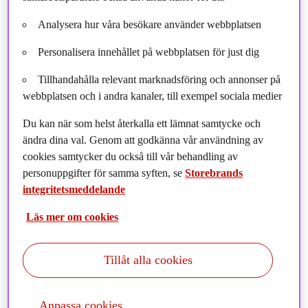
Postadress:
P.O. Box 500, NO-1327 Lysaker, Norway
Analysera hur våra besökare använder webbplatsen
Organisationsnummer:
NO 916 300 484
Personalisera innehållet på webbplatsen för just dig
Tillhandahålla relevant marknadsföring och annonser på
webbplatsen och i andra kanaler, till exempel sociala medier
Kontakta Storebrand
Du kan när som helst återkalla ett lämnat samtycke och
Flera
ändra dina val. Genom att godkänna vår användning av
cookies samtycker du också till vår behandling av
kontaktvägar
personuppgifter för samma syften, se
Storebrands
till Storebrand
integritetsmeddelande
Läs mer om cookies
Tillåt alla cookies
Besök / leverera till
Anpassa cookies