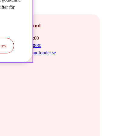
fter för
takta Storebrand
agar:
08:00 - 16:00
ies
fon:
+47 915 08880
st:
info@storebrandfonder.se