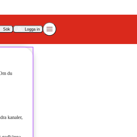
Sök
Logga in
. Om du
dra kanaler,
tt godkänna