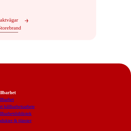
aktvägar
 Storebrand
llbarhet
llbarhet
t hållbarhetsarbete
llbarhetsbibliotek
odukter & tjänster