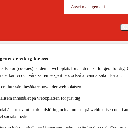
Asset management
Asset management
Meny
gritet är viktig för oss
er kakor (cookies) på denna webbplats för att den ska fungera för dig
 det kan vi och våra samarbetspartners också använda kakor för att:
Kontaktpersoner
era hur våra besökare använder webbplatsen
alisera innehållet på webbplatsen för just dig
Kontakta oss gärna för mer information!
ndahålla relevant marknadsföring och annonser på webbplatsen och i an
el sociala medier
r som helst återkalla ett lämnat samtycke och ändra dina val. Genom a