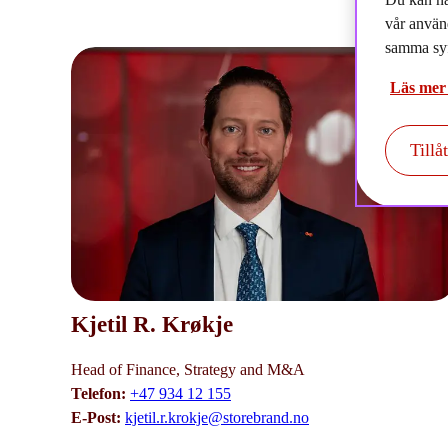
vår använ
samma syf
Läs mer
Tillå
Kjetil R. Krøkje
Head of Finance, Strategy and M&A
Telefon:
+47 934 12 155
E-Post:
kjetil.r.krokje@storebrand.no