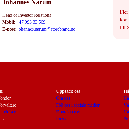
Johannes Narum
Fler
Head of Investor Relations
kont
Mobil:
+47 993 33 569
till
E-post:
johannes.narum@storebrand.no
er
Upptäck oss
Hå
fonder
Om oss
Hå
örvaltare
Följ oss i sociala medier
Vår
ändelser
Kontakta oss
Hå
istan
Press
Pr