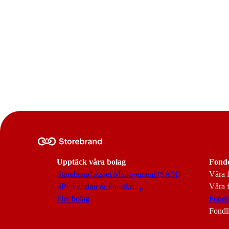
Upptäck våra bolag
Fond
Storebrand Asset Management (SAM)
Våra 
SPP Pension & Försäkring
Våra f
Fler bolag
Fondh
Fondl