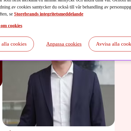
dning av cookies samtycker du också till vår behandling av personuppgi
ten, se
Storebrands integritetsmeddelande
Kon
 om cookies
Vard
t alla cookies
Anpassa cookies
Avvisa alla cook
Tele
E-po