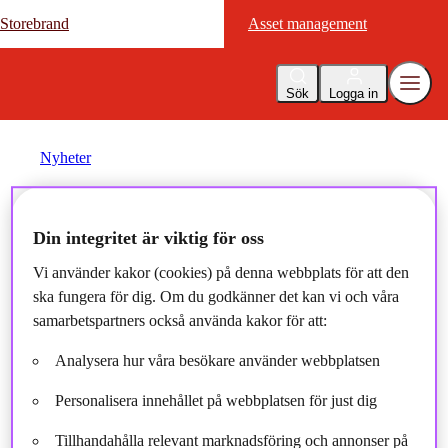
Storebrand
Storebrand
Asset management
Asset management
Sök
Logga in
Nyheter
SPP Fonder utökar
Din integritet är viktig för oss
Plusfamiljen med SPP Global
Vi använder kakor (cookies) på denna webbplats för att den
ska fungera för dig. Om du godkänner det kan vi och våra
Företagsobligation Plus
samarbetspartners också använda kakor för att:
Analysera hur våra besökare använder webbplatsen
2018-05-14
Personalisera innehållet på webbplatsen för just dig
Tillhandahålla relevant marknadsföring och annonser på