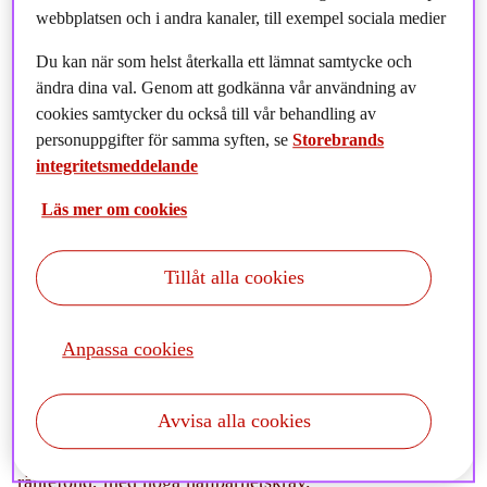
webbplatsen och i andra kanaler, till exempel sociala medier
Du kan när som helst återkalla ett lämnat samtycke och
ändra dina val. Genom att godkänna vår användning av
cookies samtycker du också till vår behandling av
personuppgifter för samma syften, se
Storebrands
integritetsmeddelande
Läs mer om cookies
Tillåt alla cookies
Anpassa cookies
För två år sedan lanserade SPP Fonder ett Pluskoncept
med fossilfria fonder. Sedan start har fonderna attraherat
Avvisa alla cookies
över 15 miljarder kronor. Nu utökas familjen med SPP
Global Företagsobligation Plus. En aktivt förvaltad
räntefond, med höga hållbarhetskrav.