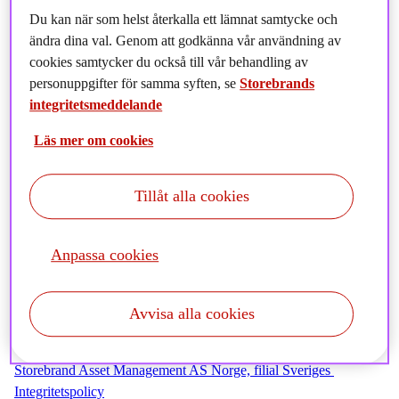
Vi värnar om din personliga integritet. Du ska alltid
Du kan när som helst återkalla ett lämnat samtycke och
känna dig trygg när vi använder dina personuppgifter. Vi
ändra dina val. Genom att godkänna vår användning av
vill genom vår Integritetspolicy visa hur vi ser till att
cookies samtycker du också till vår behandling av
dina personuppgifter hanteras på rätt sätt.
personuppgifter för samma syften, se
Storebrands
integritetsmeddelande
Läs mer om cookies
Den 25 maj 2018 börjar EUs nya dataskyddsförordning (GDPR –
General Data Protection Regulation) att gälla. Den syftar till att
Tillåt alla cookies
stärka säkerheten och skyddet för personuppgifter. GDPR ersätter
den nuvarande svenska personuppgiftslagen (PUL).
Anpassa cookies
Vi vidtar nödvändiga åtgärder för att säkra att dina
personuppgifter även i fortsättningen är skyddade hos oss.
Avvisa alla cookies
Läs vår uppdaterade Integritetspolicy för att veta om hur vi
behandlar dina personuppgifter.
Storebrand Asset Management AS Norge, filial Sveriges
Integritetspolicy