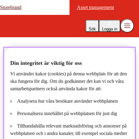
Storebrand
Storebrand
Asset management
Asset management
Sök
Logga in
Nyheter
Din integritet är viktig för oss
Information om GDPR och
Vi använder kakor (cookies) på denna webbplats för att den
ska fungera för dig. Om du godkänner det kan vi och våra
uppdaterad Integritetsplicy
samarbetspartners också använda kakor för att:
Analysera hur våra besökare använder webbplatsen
2018-06-01
Personalisera innehållet på webbplatsen för just dig
Tillhandahålla relevant marknadsföring och annonser på
webbplatsen och i andra kanaler, till exempel sociala medier