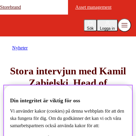
Storebrand
Storebrand
Asset management
Asset management
Sök
Logga in
Nyheter
Stora intervjun med Kamil
Zabielski, Head of
Sustainable Investment
Din integritet är viktig för oss
2025-10-20
Vi använder kakor (cookies) på denna webbplats för att den
ska fungera för dig. Om du godkänner det kan vi och våra
samarbetspartners också använda kakor för att: