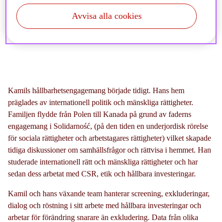
I denna månads Stora intervju möter vi Kamil Zabielski,
Avvisa alla cookies
som har en lång bakgrund inom risk och bolagsstyrning
och som leder Storebrands Risk- och ägarstyrningsteam.
Kamils hållbarhetsengagemang började tidigt. Hans hem
präglades av internationell politik och mänskliga rättigheter.
Familjen flydde från Polen till Kanada på grund av faderns
engagemang i Solidarność,
(
på
den
tiden
en
underjordisk
rörelse
för
sociala
rättigheter
och
arbetstagares
rättigheter
)
vilket skapade
tidiga diskussioner om samhällsfrågor och rättvisa i hemmet. Han
studerade internationell rätt och mänskliga rättigheter och har
sedan dess arbetat med CSR, etik och hållbara investeringar.
Kamil och hans växande team hanterar screening, exkluderingar,
dialog och röstning i sitt arbete med hållbara investeringar och
arbetar för förändring snarare än exkludering. Data från olika