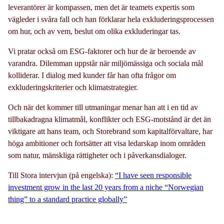
leverantörer är kompassen, men det är teamets expertis som
vägleder i svåra fall och han förklarar hela exkluderingsprocessen
om hur, och av vem, beslut om olika exkluderingar tas.
Vi pratar också om ESG-faktorer och hur de är beroende av
varandra. Dilemman uppstår när miljömässiga och sociala mål
kolliderar. I dialog med kunder får han ofta frågor om
exkluderingskriterier och klimatstrategier.
Och när det kommer till utmaningar menar han att i en tid av
tillbakadragna klimatmål, konflikter och ESG-motstånd är det än
viktigare att hans team, och Storebrand som kapitalförvaltare, har
höga ambitioner och fortsätter att visa ledarskap inom områden
som natur, mänskliga rättigheter och i påverkansdialoger.
Till Stora intervjun (på engelska):
“I have seen responsible
investment grow in the last 20 years from a niche “Norwegian
thing” to a standard practice globally”