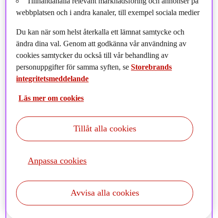
Tillhandahålla relevant marknadsföring och annonser på
webbplatsen och i andra kanaler, till exempel sociala medier
Du kan när som helst återkalla ett lämnat samtycke och
Senaste händelser
ändra dina val. Genom att godkänna vår användning av
cookies samtycker du också till vår behandling av
personuppgifter för samma syften, se
Storebrands
Vi uppdaterar löpande om en tjänst inte fungerar på
integritetsmeddelande
grund av underhållsarbete eller tekniska problem.
Kontakta oss för ytterligare frågor via kundservice
Läs mer om cookies
privat eller kundservice företag.
Tillåt alla cookies
Anpassa cookies
Avvisa alla cookies
Aktuella driftstörningar