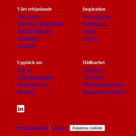
Vårt erbjudande
Inspiration
Våra fonder
Stora intervjun
Alternativa tillgångsslag
Webbinarier
Portföljrådgivning
Poddar
Förvaltning
Nyheter
In english
Upptäck oss
Hållbarhet
Om oss
Hållbarhet
Våra produktbolag
Vår metod
Kontaktpersoner
Hållbarhetsanalytiker
Pressrum
Rapporter och policyer
Personuppgifter
Cookies
Anpassa cookies