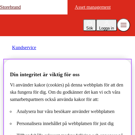
Storebrand
Storebrand
Asset management
Asset management
Sök
Logga in
Kundservice
Driftinformation
Din integritet är viktig för oss
Vi använder kakor (cookies) på denna webbplats för att den
Här finner du information om driftstörningar. Vi uppdaterar
ska fungera för dig. Om du godkänner det kan vi och våra
löpande om en tjänst inte fungerar på grund av underhållsarbete
samarbetspartners också använda kakor för att:
eller tekniska problem.
Analysera hur våra besökare använder webbplatsen
Personalisera innehållet på webbplatsen för just dig