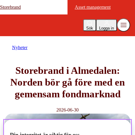
Storebrand
Storebrand
Asset management
Asset management
Sök
Logga in
Nyheter
Storebrand i Almedalen:
Norden bör gå före med en
gemensam fondmarknad
2026-06-30
Din integritet är viktig för oss