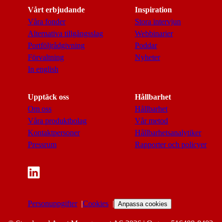
Vårt erbjudande
Inspiration
Våra fonder
Stora intervjun
Alternativa tillgångsslag
Webbinarier
Portföljrådgivning
Poddar
Förvaltning
Nyheter
In english
Upptäck oss
Hållbarhet
Om oss
Hållbarhet
Våra produktbolag
Vår metod
Kontaktpersoner
Hållbarhetsanalytiker
Pressrum
Rapporter och policyer
Personuppgifter
Cookies
Anpassa cookies