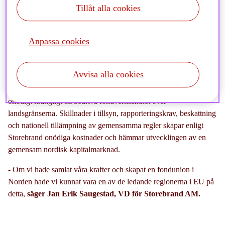
kapital och fondförvaltning. Detta förslag lades fram
Tillåt alla cookies
när vi samlade representanter från finansbranschen,
politiken och näringslivet under Almedalsveckan.
Anpassa cookies
Avvisa alla cookies
Trots att de nordiska länderna i stor utsträckning bygger sina
fondmarknader på samma EU-regelverk är det fortfarande
onödigt krångligt att bedriva fondverksamhet över
landsgränserna. Skillnader i tillsyn, rapporteringskrav, beskattning
och nationell tillämpning av gemensamma regler skapar enligt
Storebrand onödiga kostnader och hämmar utvecklingen av en
gemensam nordisk kapitalmarknad.
-
Om vi hade samlat våra krafter och skapat en fondunion i
Norden hade vi kunnat vara en av de ledande regionerna i EU på
detta,
säger Jan Erik Saugestad, VD för Storebrand AM.