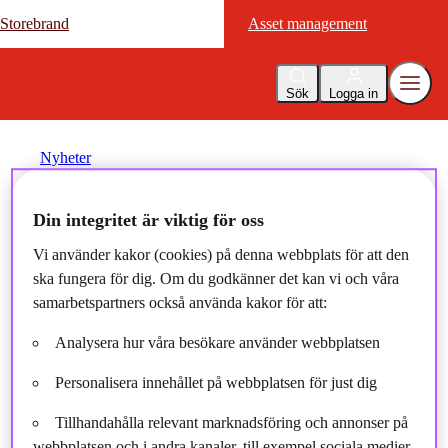
Storebrand
Storebrand
Asset management
Asset management
Sök
Logga in
Nyheter
Din integritet är viktig för oss
Storebrand-konferensen
Vi använder kakor (cookies) på denna webbplats för att den
2026: Vid brytpunkten - när
ska fungera för dig. Om du godkänner det kan vi och våra
världen ändrar riktning
samarbetspartners också använda kakor för att:
Analysera hur våra besökare använder webbplatsen
2026-05-27
Personalisera innehållet på webbplatsen för just dig
Tillhandahålla relevant marknadsföring och annonser på
webbplatsen och i andra kanaler, till exempel sociala medier