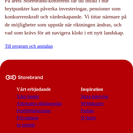
På årets Storebrand-konferens får du insikt i hur
brytpunkter kan påverka investeringar, pensioner som
konkurrenskraft och värdeskapande. Vi tittar närmare på
de möjligheter som uppstår när riktningen ändras, och
vad som krävs för att navigera klokt i ett nytt landskap.
Till program och anmälan
Vårt erbjudande
Inspiration
Våra fonder
Stora intervjun
Alternativa tillgångsslag
Webbinarier
Portföljrådgivning
Poddar
Förvaltning
Nyheter
In english