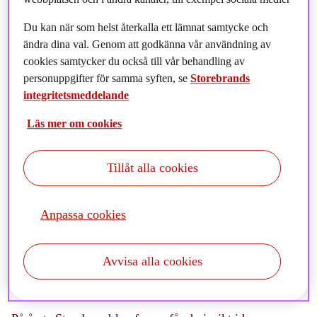
Du kan när som helst återkalla ett lämnat samtycke och
ändra dina val. Genom att godkänna vår användning av
cookies samtycker du också till vår behandling av
personuppgifter för samma syften, se
Storebrands
integritetsmeddelande
Läs mer om cookies
Tillåt alla cookies
Världen förändras, och takten ökar. Geopolitisk oro,
Anpassa cookies
demografiska förändringar och nya ekonomiska realiteter
utmanar den förutsägbarhet vi länge tagit för given.
Samtidigt sätts enighet, samarbete och etablerade
Avvisa alla cookies
allianser på prov.