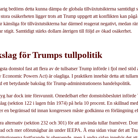
arig bedöms detta kunna dämpa de globala tillväxtutsikterna samtidigt s
 stora osäkerheten ligger trots att Trump uppgett att konflikten kan pågå 
känsliga för tillväxtutsikterna har därmed reagerat negativt, medan rä
ar stigit. Samtidigt stärks dollarn återigen till följd av ökad osäkerhet.
kslag för Trumps tullpolitik
sta domstol fast att flera av de tullsatser Trump införde i fjol med stö
Economic Powers Act) är olagliga. I praktiken innebär detta att tullarna
d ett betydande bakslag för Trump-administrationens handelspolitik.
tyg har dock inte försvunnit. Omedelbart efter domstolsbeslutet införde 
lag (sektion 122 i lagen från 1974) på hela 10 procent. En skillnad med 
der en begränsad tid innan kongressen måste godkänna en förlängning ef
 alternativ (sektion 232 och 301) för att använda tullar framöver. Dom
ad och mer oförutsägbar än under IEEPA. Å ena sidan visar det att Tru
titutionerna fortfarande är oberoende, men å andra sidan innebär det att