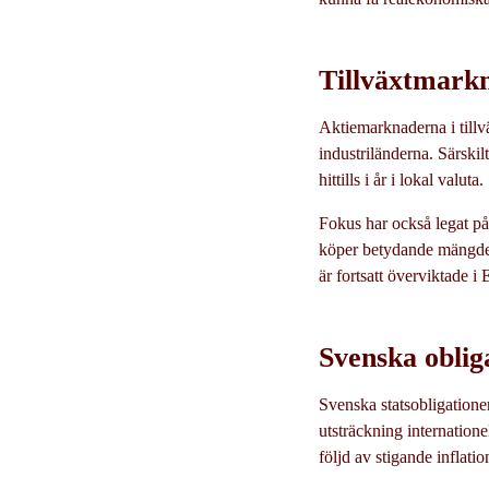
Tillväxtmark
Aktiemarknaderna i tillväx
industriländerna. Särski
hittills i år i lokal valuta.
Fokus har också legat på
köper betydande mängder 
är fortsatt överviktade i 
Svenska oblig
Svenska statsobligatione
utsträckning internatione
följd av stigande inflatio