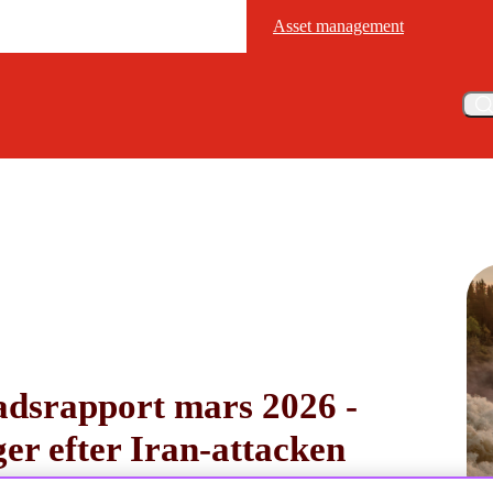
Asset management
Asset management
Meny
d Marknadsrapport mars 2026
dsrapport mars 2026 -
ger efter Iran-attacken