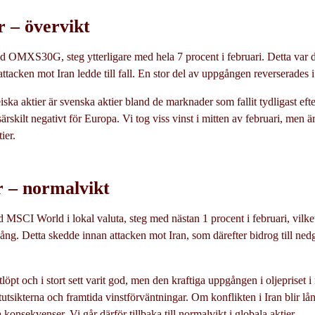
r – övervikt
d OMXS30G, steg ytterligare med hela 7 procent i februari. Detta var 
tacken mot Iran ledde till fall. En stor del av uppgången reverserades i
ka aktier är svenska aktier bland de marknader som fallit tydligast eft
särskilt negativt för Europa. Vi tog viss vinst i mitten av februari, men 
ier.
r – normalvikt
d MSCI World i lokal valuta, steg med nästan 1 procent i februari, vilke
g. Detta skedde innan attacken mot Iran, som därefter bidrog till ned
öpt och i stort sett varit god, men den kraftiga uppgången i oljepriset i m
tutsikterna och framtida vinstförväntningar. Om konflikten i Iran blir l
onsekvenser. Vi går därför tillbaka till normalvikt i globala aktier.