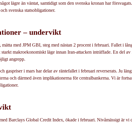
något lägre än väntat, samtidigt som den svenska kronan har försvagats. 
 och svenska statsobligationer.
ationer – undervikt
, mätta med JPM GBI, steg med nästan 2 procent i februari. Fallet i långr
ett starkt makroekonomiskt läge innan Iran-attacken inträffade. En del av 
öjligt angrepp.
h gaspriser i mars har delar av räntefallet i februari reverserats. Ju läng
kterna och därmed även implikationerna för centralbankerna. Vi är fortsa
ligationer.
vikt
med Barclays Global Credit Index, ökade i februari. Nivåmässigt är vi d