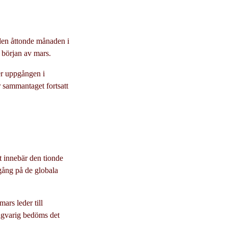
den åttonde månaden i
 början av mars.
er uppgången i
är sammantaget fortsatt
t innebär den tionde
gång på de globala
ars leder till
ångvarig bedöms det