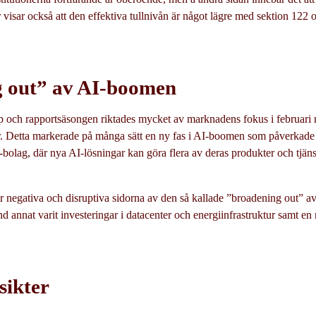
 visar också att den effektiva tullnivån är något lägre med sektion 122 o
 out” av AI-boomen
p och rapportsäsongen riktades mycket av marknadens fokus i februari 
. Detta markerade på många sätt en ny fas i AI-boomen som påverkade
olag, där nya AI-lösningar kan göra flera av deras produkter och tjänster
 negativa och disruptiva sidorna av den så kallade ”broadening out” av
and annat varit investeringar i datacenter och energiinfrastruktur samt en r
ikter