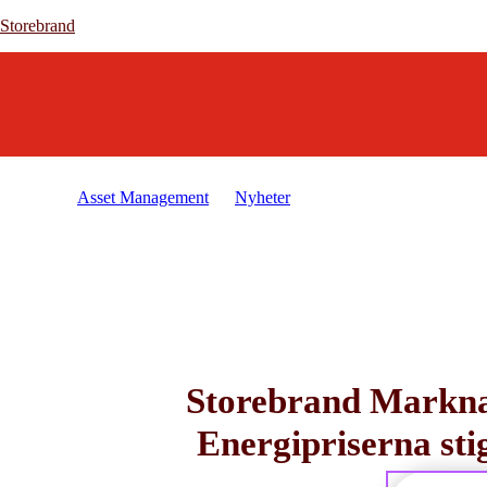
Storebrand
Storebrand
Asset Management
Nyheter
2026-03-04 - Storebran
Storebrand Markna
Energipriserna sti