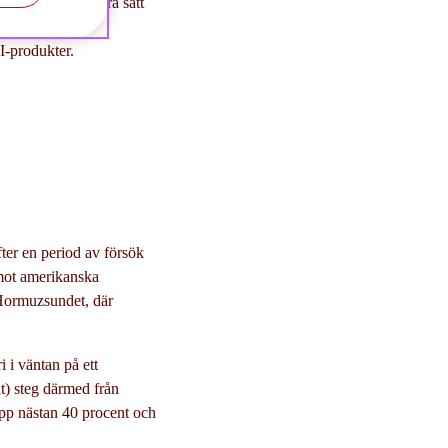
 Trump hittar andra sätt
I-produkter.
ter en period av försök
 mot amerikanska
e Hormuzsundet, där
i i väntan på ett
nt) steg därmed från
 upp nästan 40 procent och