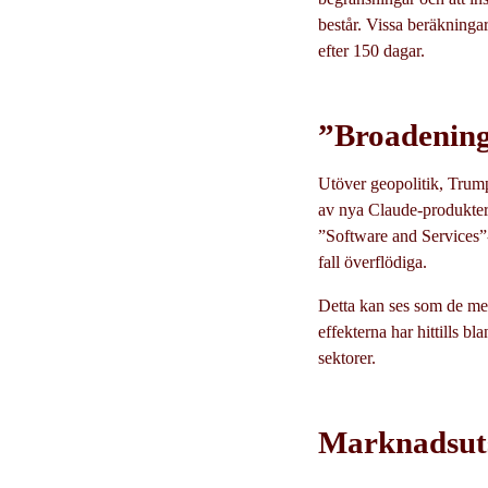
består. Vissa beräkningar
efter 150 dagar.
”Broadening
Utöver geopolitik, Trum
av nya Claude-produkter
”Software and Services”-b
fall överflödiga.
Detta kan ses som de mer
effekterna har hittills bl
sektorer.
Marknadsuts