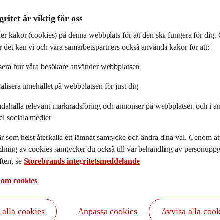
026-03-04
gritet är viktig för oss
er kakor (cookies) på denna webbplats för att den ska fungera för dig
 det kan vi och våra samarbetspartners också använda kakor för att:
era hur våra besökare använder webbplatsen
alisera innehållet på webbplatsen för just dig
ndahålla relevant marknadsföring och annonser på webbplatsen och i an
 utlöst en kraftig ökning av olje- och gaspriserna. Aktiemark
el sociala medier
stiger i början av mars.
r som helst återkalla ett lämnat samtycke och ändra dina val. Genom a
dning av cookies samtycker du också till vår behandling av personuppgi
ten, se
Storebrands integritetsmeddelande
adsrapport kan du bland annat läs
 om cookies
priserna stiger kraftigt efter attacken mot Iran. Aktiemarknaderna faller
 i början av mars.
t alla cookies
Anpassa cookies
Avvisa alla cook