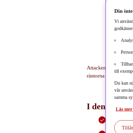
2
Din inte
Vi använd
godkänner
Analys
Person
Tillha
Attacken mot Iran har
till exemp
räntorna och dollarn 
Du kan nä
vår använ
samma syf
I denna mån
Läs mer
Olje- och gas
dollarn stiger
Tillå