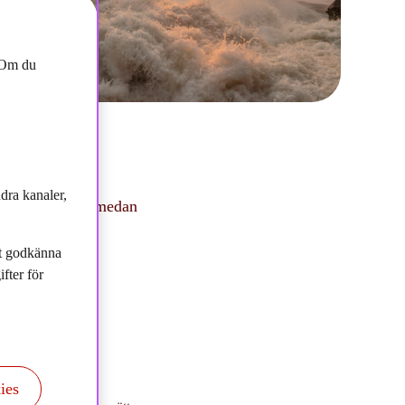
. Om du
dra kanaler,
naderna faller, medan
tt godkänna
fter för
a om:
, medan räntor och
ies