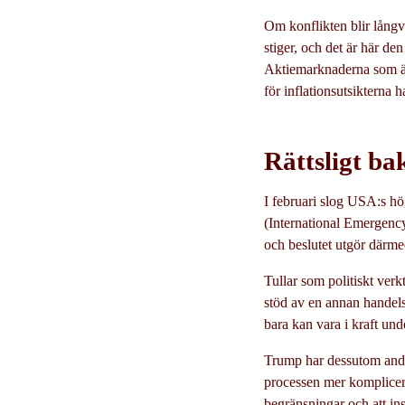
Om konflikten blir långv
stiger, och det är här den
Aktiemarknaderna som är 
för inflationsutsikterna h
Rättsligt ba
I februari slog USA:s hög
(International Emergency 
och beslutet utgör därme
Tullar som politiskt verk
stöd av en annan handels
bara kan vara i kraft un
Trump har dessutom andra
processen mer komplicer
begränsningar och att ins