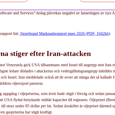
domstol slog fast att tullsatserna Trump införde i fjol var olagliga, men
a tulltrycket.
oftware and Services”-bolag påverkas negativt av lanseringen av nya A
rapport här:
Storebrand Marknadsrapport mars 2026 (PDF, 1042kb)
na stiger efter Iran-attacken
n mot Venezuela gick USA tillsammans med Israel till angrepp mot Iran ef
s högste ledare dödades i attackerna och vedergällningsangrepp inleddes
 och Israel. Iran meddelade också att de avser att stänga det så kallad
rldens oljeexport passerar.
tig uppgång i oljepriserna, som även hade stigit i förväg och sedan januar
 att USA flyttat betydande militär kapacitet till regionen. Oljepriset (Bre
 till strax under 85 dollar per fat. Sedan årsskiftet är oljepriset därmed
en gaspriserna har stigit kraftigt.