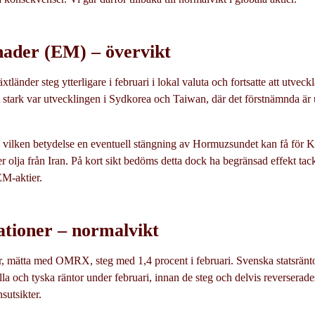
nader (EM) – övervikt
tländer steg ytterligare i februari i lokal valuta och fortsatte att utveckl
lt stark var utvecklingen i Sydkorea och Taiwan, där det förstnämnda är
 vilken betydelse en eventuell stängning av Hormuzsundet kan få för K
olja från Iran. På kort sikt bedöms detta dock ha begränsad effekt tack
EM-aktier.
ationer – normalvikt
r, mätta med OMRX, steg med 1,4 procent i februari. Svenska statsräntor
lla och tyska räntor under februari, innan de steg och delvis reverserades
nsutsikter.