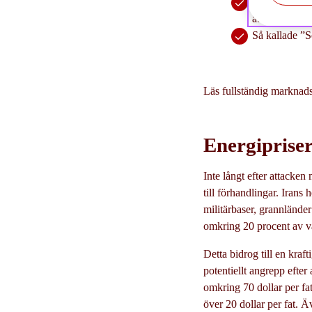
USA:s högsta 
att upprätthåll
Så kallade ”S
Läs fullständig marknads
Energipriser
Inte långt efter attacke
till förhandlingar. Iran
militärbaser, grannländer
omkring 20 procent av vä
Detta bidrog till en kraf
potentiellt angrepp efter
omkring 70 dollar per fat
över 20 dollar per fat. Äv