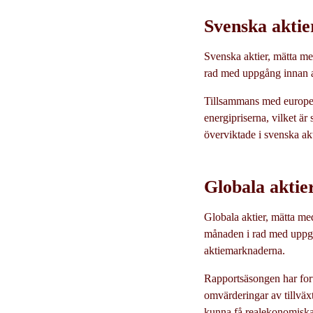
Svenska aktie
Svenska aktier, mätta me
rad med uppgång innan at
Tillsammans med europeis
energipriserna, vilket är 
överviktade i svenska akt
Globala aktie
Globala aktier, mätta me
månaden i rad med uppgån
aktiemarknaderna.
Rapportsäsongen har fortl
omvärderingar av tillväx
kunna få realekonomiska k