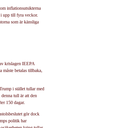
om inflationsutsikterna
i upp till fyra veckor.
ntorna som är känsliga
d av krislagen IEEPA
 måste betalas tillbaka,
Trump i stället tullar med
denna tull är att den
ter 150 dagar.
stolsbeslutet gör dock
mps politik har
 osäkerheten kring tullar