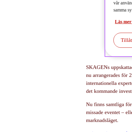
vår använ
2
samma syf
Läs mer
Tillå
SKAGENs uppskattade 
nu arrangerades för 2
internationella exper
det kommande investe
Nu finns samtliga för
missade eventet – elle
marknadsläget.