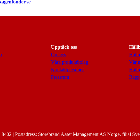
kagenfonder.se
Upptäck oss
Håll
n
Om oss
Hållb
Våra produktbolag
Vår 
Kontaktpersoner
Hållb
Pressrum
Rappo
8402 | Postadress: Storebrand Asset Management AS Norge, filial Sve