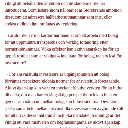
viktigt att behålla den ambition och de standarder de har
introducerat. Som ledare inom hållbarhet är Storebrands ambition
dessutom att adressera hållbarhetsutmaningar som inte, eller
endast otillräckligt, omfattas av reglering.
– En stor del av din karriär har handlat om att arbeta med bolag
för att uppmuntra transparens och verklig förändring efter
normerkränkningar. Vilka effekter kan aktivt ägarskap ha för att
uppnå resultat som är viktiga – inte bara för bolag, utan också för
investerare?
– För ansvarsfulla investerare är utgångspunkten att bolag
förväntas respektera globala normer för ansvarsfullt företagande.
Aktivt ägarskap kan vara ett mycket effektivt verktyg för att bidra
till detta, om man har ett långsiktigt perspektiv och kan hitta en
gemensam nämnare mellan bolaget och investerarna. Dessutom
spelar samarbete mellan ansvarsfulla investerare en avgörande roll
för att driva dessa mål framåt och öka mandatet. Samtidigt är det
viktigt att vara medveten om begränsningarna av aktivt ägarskap,