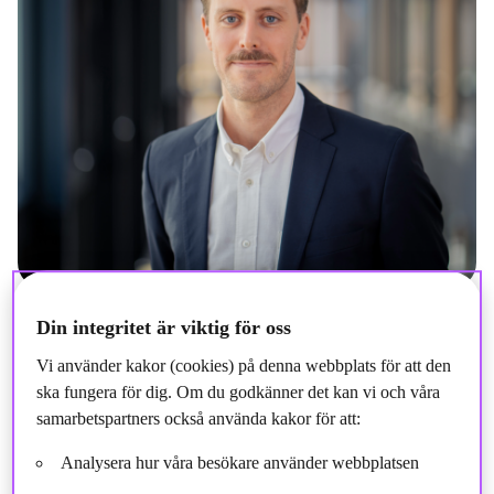
Din integritet är viktig för oss
Vi använder kakor (cookies) på denna webbplats för att den
ska fungera för dig. Om du godkänner det kan vi och våra
Upptäck vad som motiverar vår nya Senior
samarbetspartners också använda kakor för att:
Sustainability
Analyst
– och hur hans erfarenhet
kom
mer
Analysera hur våra besökare använder webbplatsen
att bidra till att utveckla Storebrand AM:s arbete med