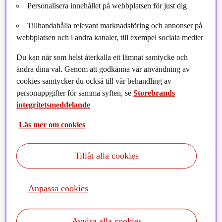
aktivt ägarskap.
Personalisera innehållet på webbplatsen för just dig
Tillhandahålla relevant marknadsföring och annonser på
webbplatsen och i andra kanaler, till exempel sociala medier
Som nybliven Senior Sustainability Analyst i Risk & Ownership-
Du kan när som helst återkalla ett lämnat samtycke och
teamet på Storebrand Asset Management tar Georg Präauer med
ändra dina val. Genom att godkänna vår användning av
sig omfattande erfarenhet från internationella påverkansdialoger
cookies samtycker du också till vår behandling av
och normbaserad analys. I följande intervju delar Georg med sig
personuppgifter för samma syften, se
Storebrands
av sina perspektiv på regulatoriska utvecklingar, effekterna av
integritetsmeddelande
aktivt ägarskap och vad som driver hans engagemang för
hållbarhet.
Läs mer om cookies
– Du har lett dialoger med bolag som står inför komplexa
utmaningar, från miljöfrågor till mänskliga rättigheter. När du ser
Tillåt alla cookies
tillbaka, vilka av dessa erfarenheter tror du kommer att vara mest
relevanta för Storebrand AM:s kunder?
Anpassa cookies
– I min tidigare roll som Engagement Manager på ISS STOXX
genomförde jag reaktiva påverkansdialoger på investerarkunders
vägnar med bolag som identifierats för kränkningar av globala
Avvisa alla cookies