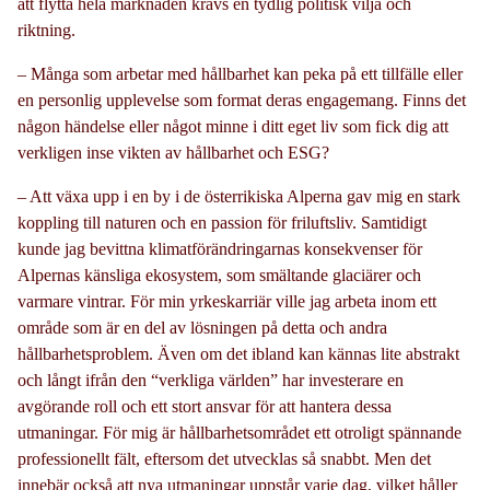
att flytta hela marknaden krävs en tydlig politisk vilja och
riktning.
– Många som arbetar med hållbarhet kan peka på ett tillfälle eller
en personlig upplevelse som format deras engagemang. Finns det
någon händelse eller något minne i ditt eget liv som fick dig att
verkligen inse vikten av hållbarhet och ESG?
– Att växa upp i en by i de österrikiska Alperna gav mig en stark
koppling till naturen och en passion för friluftsliv. Samtidigt
kunde jag bevittna klimatförändringarnas konsekvenser för
Alpernas känsliga ekosystem, som smältande glaciärer och
varmare vintrar. För min yrkeskarriär ville jag arbeta inom ett
område som är en del av lösningen på detta och andra
hållbarhetsproblem. Även om det ibland kan kännas lite abstrakt
och långt ifrån den “verkliga världen” har investerare en
avgörande roll och ett stort ansvar för att hantera dessa
utmaningar. För mig är hållbarhetsområdet ett otroligt spännande
professionellt fält, eftersom det utvecklas så snabbt. Men det
innebär också att nya utmaningar uppstår varje dag, vilket håller