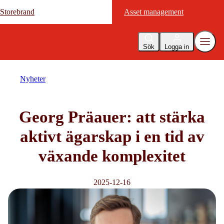
Storebrand
Storebrand
Asset management
Asset management
Sök
Logga in
Nyheter
Georg Präauer: att stärka
aktivt ägarskap i en tid av
växande komplexitet
2025-12-16