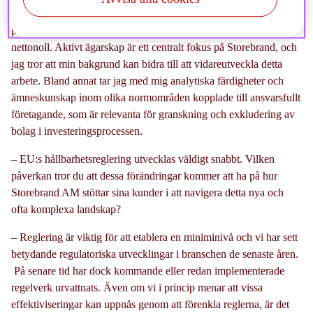
normer. Dessutom var jag involverad i proaktiva
påverkansdialoger inom flera hållbarhetsområden, såsom
nettonoll. Aktivt ägarskap är ett centralt fokus på Storebrand, och
jag tror att min bakgrund kan bidra till att vidareutveckla detta
arbete. Bland annat tar jag med mig analytiska färdigheter och
ämneskunskap inom olika normområden kopplade till ansvarsfullt
företagande, som är relevanta för granskning och exkludering av
bolag i investeringsprocessen.
– EU:s hållbarhetsreglering utvecklas väldigt snabbt. Vilken
påverkan tror du att dessa förändringar kommer att ha på hur
Storebrand AM stöttar sina kunder i att navigera detta nya och
ofta komplexa landskap?
– Reglering är viktig för att etablera en miniminivå och vi har sett
betydande regulatoriska utvecklingar i branschen de senaste åren.
På senare tid har dock kommande eller redan implementerade
regelverk urvattnats. Även om vi i princip menar att vissa
effektiviseringar kan uppnås genom att förenkla reglerna, är det