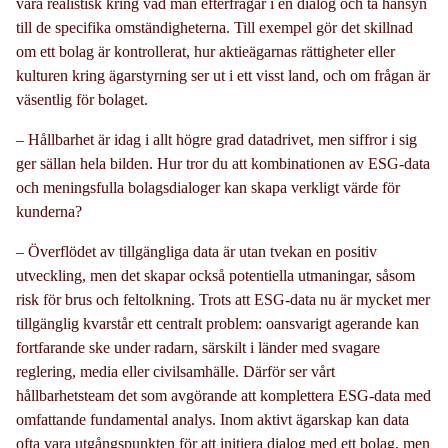
vara realistisk kring vad man efterfrågar i en dialog och ta hänsyn
till de specifika omständigheterna. Till exempel gör det skillnad
om ett bolag är kontrollerat, hur aktieägarnas rättigheter eller
kulturen kring ägarstyrning ser ut i ett visst land, och om frågan är
väsentlig för bolaget.
– Hållbarhet är idag i allt högre grad datadrivet, men siffror i sig
ger sällan hela bilden. Hur tror du att kombinationen av ESG-data
och meningsfulla bolagsdialoger kan skapa verkligt värde för
kunderna?
– Överflödet av tillgängliga data är utan tvekan en positiv
utveckling, men det skapar också potentiella utmaningar, såsom
risk för brus och feltolkning. Trots att ESG-data nu är mycket mer
tillgänglig kvarstår ett centralt problem: oansvarigt agerande kan
fortfarande ske under radarn, särskilt i länder med svagare
reglering, media eller civilsamhälle. Därför ser vårt
hållbarhetsteam det som avgörande att komplettera ESG-data med
omfattande fundamental analys. Inom aktivt ägarskap kan data
ofta vara utgångspunkten för att initiera dialog med ett bolag, men