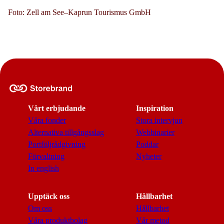
Foto: Zell am See–Kaprun Tourismus GmbH
Vårt erbjudande
Inspiration
Våra fonder
Stora intervjun
Alternativa tillgångsslag
Webbinarier
Portföljrådgivning
Poddar
Förvaltning
Nyheter
In english
Upptäck oss
Hållbarhet
Om oss
Hållbarhet
Våra produktbolag
Vår metod