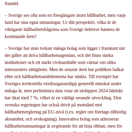
framtid.
– Sverige ses ofta som en föregångare inom hållbarhet, men varje
land har sina egna utmaningar. Ur ditt perspektiv, vilka är de
viktigaste hållbarhetsfrågorna som Sverige behöver hantera de
kommande åren?
– Sverige har utan tvekan många bolag som ligger i framkant när
det gäller att driva hållbarhetsagendan, och det finns starka
institutioner och ett starkt civilsamhälle som värnar om olika
intressenters rättigheter. Men de senaste åren har politiken halkat
efter och hållbarhetsambitionerna har sänkts. Till exempel har
Sveriges territoriella växthusgasutsläpp generellt minskat under
många år, men preliminära data visar att utsläppen 2024 faktiskt
har ökat med 7 %, vilket är en väldigt oroande utveckling. Den
svenska regeringen har också drivit på motstånd mot
hållbarhetsreglering på EU-nivå (t.ex. regler om företags tillbörlig
aktsamhet, och avskogning). Innovativa bolag som adresserar
hållbarhetsutmaningar är avgörande för att höja ribban, men för