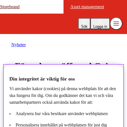
Storebrand
Storebrand
Asset management
Asset management
Sök
Logga in
Nyheter
Förvaltarträff med Geir
Magne Bøe om Storebrand
Din integritet är viktig för oss
Global High Dividend Low
Vi använder kakor (cookies) på denna webbplats för att den
ska fungera för dig. Om du godkänner det kan vi och våra
Volatility
samarbetspartners också använda kakor för att:
Analysera hur våra besökare använder webbplatsen
2025-10-24
Personalisera innehållet på webbplatsen för just dig