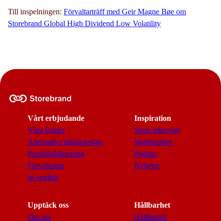
Till inspelningen:
Förvaltarträff med Geir Magne Bøe om
Storebrand Global High Dividend Low Volatility
Vårt erbjudande
Inspiration
Våra fonder
Stora intervjun
Alternativa tillgångsslag
Webbinarier
Portföljrådgivning
Poddar
Förvaltning
Nyheter
In english
Upptäck oss
Hållbarhet
Om oss
Hållbarhet