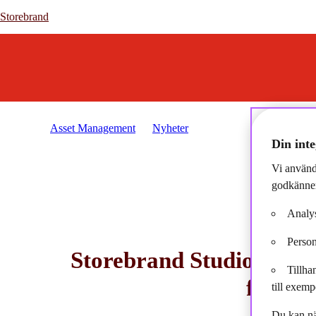
Storebrand
Storebrand
Asset Management
Nyheter
2025-10-21 - Storebrand 
Din inte
Vi använd
godkänner
Analys
Person
Storebrand Studio Talks:
Tillha
föränd
till exemp
Du kan nä