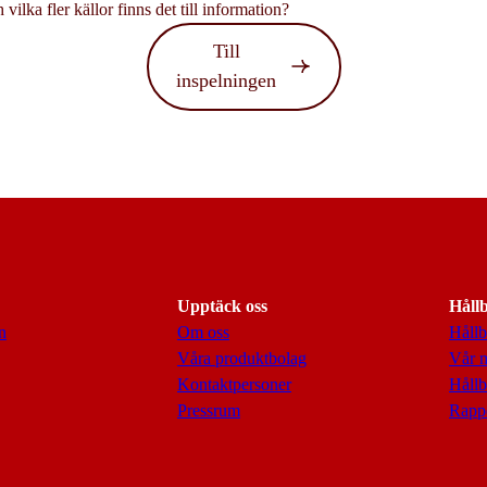
vilka fler källor finns det till information?
Till
inspelningen
Upptäck oss
Håll
n
Om oss
Hållb
Våra produktbolag
Vår 
Kontaktpersoner
Hållb
Pressrum
Rappo