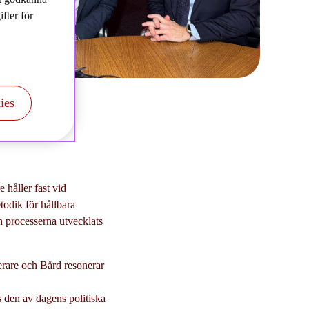
fter för
ies
 håller fast vid
todik för hållbara
h processerna utvecklats
terare och Bård resonerar
as den av dagens politiska