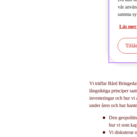
2
vår använ
samma syf
Läs mer
Tillå
Vi träffar Bård Bringedal
långsiktiga principer sa
investeringar och hur vi
under åren och hur hant
Den geopolitis
hur vi som kap
Vi diskuterar o