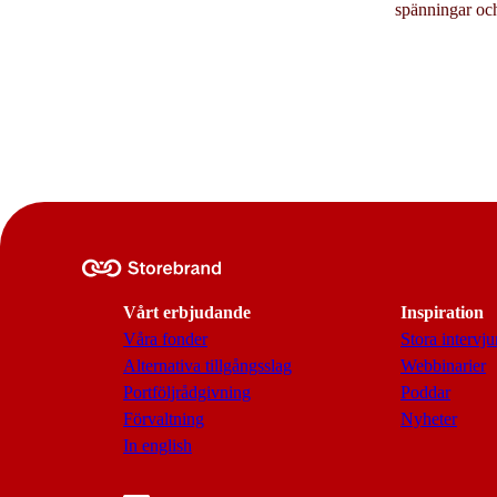
spänningar och 
Vårt erbjudande
Inspiration
Våra fonder
Stora intervju
Alternativa tillgångsslag
Webbinarier
Portföljrådgivning
Poddar
Förvaltning
Nyheter
In english