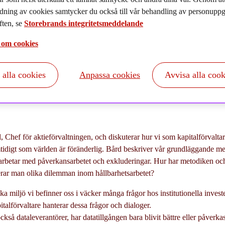
025-10-21
dning av cookies samtycker du också till vår behandling av personuppgi
ten, se
Storebrands integritetsmeddelande
 om cookies
t alla cookies
Anpassa cookies
Avvisa alla cook
, Chef för aktieförvaltningen, och diskuterar hur vi som kapitalförvaltare
mtidigt som världen är föränderlig. Bård beskriver vår grundläggande me
 arbetar med påverkansarbetet och exkluderingar. Hur har metodiken oc
erar man olika dilemman inom hållbarhetsarbetet?
ka miljö vi befinner oss i väcker många frågor hos institutionella inves
italförvaltare hanterar dessa frågor och dialoger.
ckså dataleverantörer, har datatillgången bara blivit bättre eller påverk