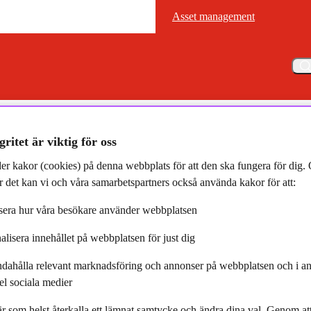
Asset management
Asset management
Meny
Studio Talks: Hållbara investeringar i en föränderlig värld
gritet är viktig för oss
er kakor (cookies) på denna webbplats för att den ska fungera för dig
 det kan vi och våra samarbetspartners också använda kakor för att:
era hur våra besökare använder webbplatsen
alisera innehållet på webbplatsen för just dig
 Hållbara investeringar i en
ndahålla relevant marknadsföring och annonser på webbplatsen och i an
erlig värld
el sociala medier
r som helst återkalla ett lämnat samtycke och ändra dina val. Genom a