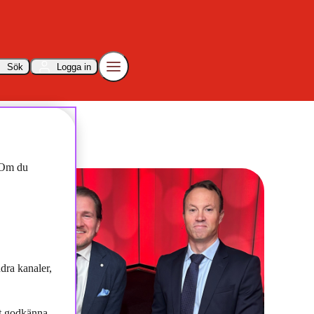
Sök
Logga in
. Om du
dra kanaler,
tt godkänna