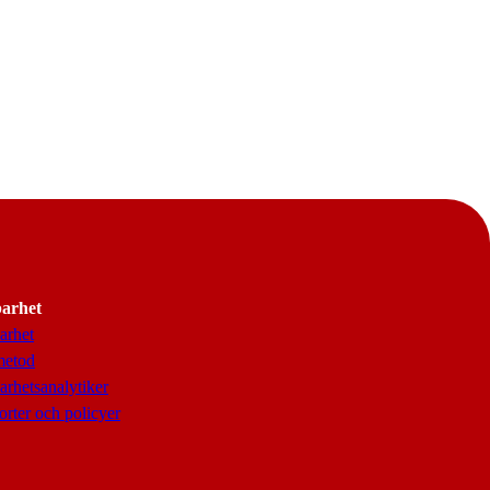
barhet
arhet
metod
arhetsanalytiker
rter och policyer