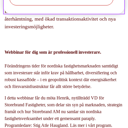
Fastighetsmarknaden i Norden befinner sig i ett skifte.
Efter en utmanande period ser vi nu tecken på
återhämtning, med ökad transaktionsaktivitet och nya
investeringsmöjligheter.
Webbinar för dig som är professionell investerare.
Förändringens tider för nordiska fastighetsmarknaden samtidigt
som investerare står inför krav på hållbarhet, diversifiering och
robust kassaflöde – i en geopolitisk kontext där energisäkerhet
och försvarsinfrastruktur får allt större betydelse.
I detta webbinar får du möta Henrik, nytillträdd VD för
Storebrand Fastigheter, som delar sin syn på marknaden, strategin
framåt och hur Storebrand AM nu samlar sin nordiska
fastighetsverksamhet under ett gemensamt paraply.
Programledare: Stig Atle Haugland. Läs mer i vårt program.