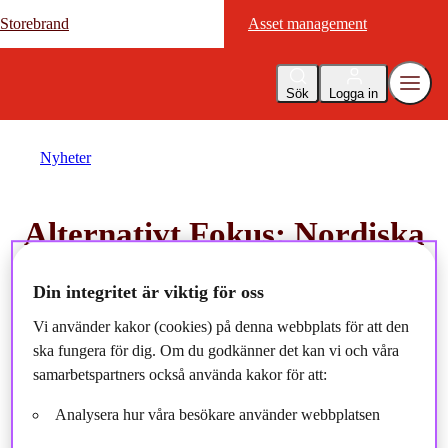
Storebrand
Storebrand
Asset management
Asset management
Sök
Logga in
Nyheter
Alternativt Fokus: Nordiska
fastighetsinvesteringar i en
Din integritet är viktig för oss
tid av förändring
Vi använder kakor (cookies) på denna webbplats för att den
ska fungera för dig. Om du godkänner det kan vi och våra
2025-09-10
samarbetspartners också använda kakor för att:
Analysera hur våra besökare använder webbplatsen