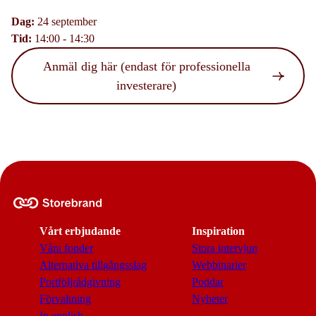
Dag:
24 september
Tid:
14:00 - 14:30
Anmäl dig här (endast för professionella
investerare)
Vårt erbjudande
Inspiration
Våra fonder
Stora intervjun
Alternativa tillgångsslag
Webbinarier
Portföljrådgivning
Poddar
Förvaltning
Nyheter
In english