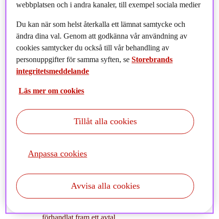
webbplatsen och i andra kanaler, till exempel sociala medier
Du kan när som helst återkalla ett lämnat samtycke och
ändra dina val. Genom att godkänna vår användning av
cookies samtycker du också till vår behandling av
personuppgifter för samma syften, se
Storebrands
integritetsmeddelande
Läs mer om cookies
Allokeringsgruppen noterar att aktiemarknaderna i
tillväxtmarknaderna har stigit mer än i de utvecklade
Tillåt alla cookies
ekonomierna i år.
Anpassa cookies
I denna månadsrapport kan du bland annat läsa om:
Avvisa alla cookies
Tullpausen är över och tullarna höjs den 7 augusti för
de länder som inte har
förhandlat fram ett avtal