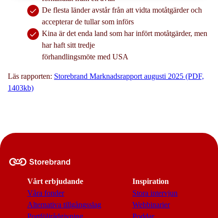
De flesta länder avstår från att vidta motåtgärder och
accepterar de tullar som införs
Kina är det enda land som har infört motåtgärder, men
har haft sitt tredje
förhandlingsmöte med USA
Läs rapporten:
Storebrand Marknadsrapport augusti 2025 (PDF,
1403kb)
Vårt erbjudande
Inspiration
Våra fonder
Stora intervjun
Alternativa tillgångsslag
Webbinarier
Portföljrådgivning
Poddar