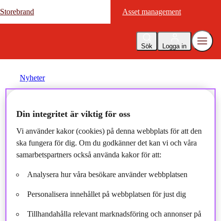
Storebrand
Storebrand
Asset management
Asset management
Sök
Logga in
Nyheter
Marknadsrapport augusti
Din integritet är viktig för oss
2025
Vi använder kakor (cookies) på denna webbplats för att den
ska fungera för dig. Om du godkänner det kan vi och våra
samarbetspartners också använda kakor för att:
2025-08-06
Analysera hur våra besökare använder webbplatsen
Personalisera innehållet på webbplatsen för just dig
Tillhandahålla relevant marknadsföring och annonser på