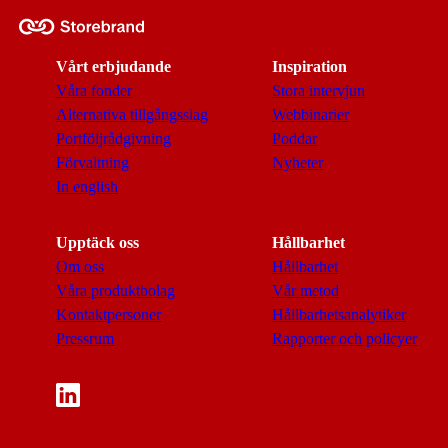
Vårt erbjudande
Inspiration
Våra fonder
Stora intervjun
Alternativa tillgångsslag
Webbinarier
Portföljrådgivning
Poddar
Förvaltning
Nyheter
In english
Upptäck oss
Hållbarhet
Om oss
Hållbarhet
Våra produktbolag
Vår metod
Kontaktpersoner
Hållbarhetsanalytiker
Pressrum
Rapporter och policyer