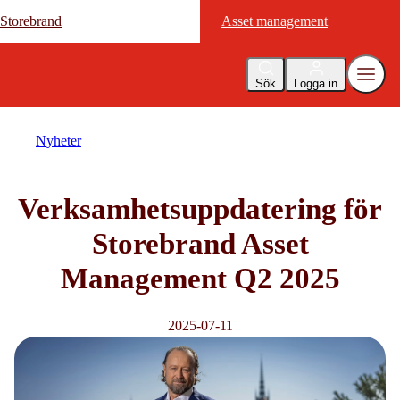
Storebrand
Storebrand
Asset management
Asset management
Sök
Logga in
Nyheter
Verksamhetsuppdatering för
Storebrand Asset
Management Q2 2025
2025-07-11