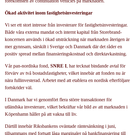
förekomsten av continuation vehicles på marknaden.
Ökad aktivitet inom fastighetsinvesteringar
Vi ser ett stort intresse från investerare för fastighetsinvesteringar.
Både våra externa mandat och internt kapital från Storebrand-
koncernen används i ökad utsträckning när marknaden återigen är
mer gynnsam, särskilt i Sverige och Danmark där det råder en
positiv spread mellan finansieringskostnad och direktavkastning.
Vår pan-nordiska fond,
SNRE I
, har tecknat bindande avtal för
förvärv av två bostadsfastigheter, vilket innebär att fonden nu är
nära fullinvesterad. Arbetet med att etablera en nordisk efterföljare
fortskrider väl.
I Danmark har vi genomfört flera större transaktioner för
utländska investerare, vilket bekräftar vår bild av att marknaden i
Köpenhamn håller på att vakna till liv.
Därtill innebär Riksbankens oväntade räntesänkning i juni,
tillsammans med fortsatt låga marginaler på bankfinansiering till