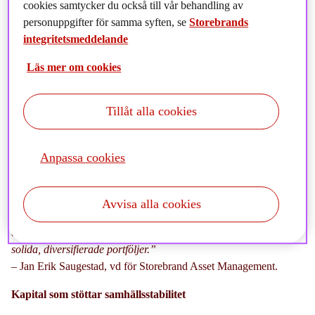
cookies samtycker du också till vår behandling av
portföljer
personuppgifter för samma syften, se
Storebrands
Det förvaltade kapitalet, AuM, uppgick till 1 507
integritetsmeddelande
miljarder
Läs mer om cookies
Andra kvartalet 2025 präglades av fortsatt marknadsoro i april,
följt av en återhämtning i maj och juni. Storebrand Asset
Management ökade sitt förvaltade kapital med 65 miljarder NOK,
Tillåt alla cookies
och landade vid utgången av kvartalet på 1 507 miljarder NOK.
”Trots ett turbulent första halvår är vi på en bra plats. Våra
Anpassa cookies
kunder har landat lite och är återigen redo att ta ett mer
långsiktigt perspektiv på sina investeringar. Tack vare vårt
multibutikerbjudande, som omfattar direkta investeringar i
Avvisa alla cookies
infrastruktur och fastigheter och private equity samt räntor och
aktier, är vi väl rustade för att hjälpa våra kunder att bygga
solida, diversifierade portföljer.”
– Jan Erik Saugestad, vd för Storebrand Asset Management.
Kapital som stöttar samhällsstabilitet