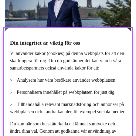
Din integritet är viktig för oss
Vi använder kakor (cookies) på denna webbplats för att den
ska fungera för dig. Om du godkänner det kan vi och våra
samarbetspartners också använda kakor för att:
Analysera hur våra besökare använder webbplatsen
Personalisera innehållet på webbplatsen för just dig
Kvartalet i korthet
Tillhandahålla relevant marknadsföring och annonser på
Nettoomsättning 806 miljoner NOK under Q2
webbplatsen och i andra kanaler, till exempel sociala medier
Nettoinflöden på 3 miljarder NOK från institutionella
Du kan när som helst återkalla ett lämnat samtycke och
kunder under Q2, medan totala nettoflödet var negativt
ändra dina val. Genom att godkänna vår användning av
med 1 miljard efter förändringar i koncerninterna