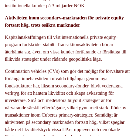
institutionella kunder på 3 miljarder NOK.
Aktiviteten inom secondary-marknaden för private equity
fortsatt hög, trots osäkra marknader
Kapitalanskaffningen till vårt internationella private equity-
program fortskrider stabilt. Transaktionsaktiviteten börjar
återhämta sig, även om vissa kunder fortfarande är försiktiga till
illikvida strategier under rådande geopolitiska läge.
Continuation vehicles (CVs) som gör det möjligt för förvaltare att
förlänga innehavstiden i utvalda tillgångar genom nya
fondstrukturer har, liksom secondary-fonder, blivit vedertagna
verktyg för att hantera likviditet och skapa avkastning för
investerare. Små och medelstora buyout-strategier är för
närvarande särskilt efterfrågade, vilket gynnar ett starkt flöde av
transaktioner inom Cuberas primary-strategier. Samtidigt är
aktiviteten på secondary-marknaden fortsatt hög, vilket speglar
både det likviditetstryck vissa LP:er upplever och den ökade