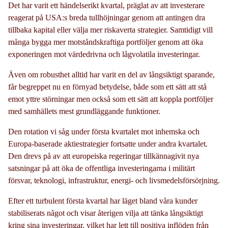
Det har varit ett händelserikt kvartal, präglat av att investerare
reagerat på USA:s breda tullhöjningar genom att antingen dra
tillbaka kapital eller välja mer riskaverta strategier. Samtidigt vill
många bygga mer motståndskraftiga portföljer genom att öka
exponeringen mot värdedrivna och lågvolatila investeringar.
Även om robusthet alltid har varit en del av långsiktigt sparande,
får begreppet nu en förnyad betydelse, både som ett sätt att stå
emot yttre störningar men också som ett sätt att koppla portföljer
med samhällets mest grundläggande funktioner.
Den rotation vi såg under första kvartalet mot inhemska och
Europa-baserade aktiestrategier fortsatte under andra kvartalet.
Den drevs på av att europeiska regeringar tillkännagivit nya
satsningar på att öka de offentliga investeringarna i militärt
försvar, teknologi, infrastruktur, energi- och livsmedelsförsörjning.
Efter ett turbulent första kvartal har läget bland våra kunder
stabiliserats något och visar återigen vilja att tänka långsiktigt
kring sina investeringar, vilket har lett till positiva inflöden från