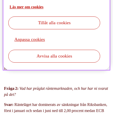
hela 7,5 procent redan i januari när marknaden räknade in en
Läs mer om cookies
svensk konjunktur
återhämtning
och
uppgången
fortsatte även i
februari
. Sedan kom president
Trumps
tullutspel som skapade
ordentlig turbulens i mars och april, vilket fick kurserna att falla
Tillåt alla cookies
snabbt. Rallyt återupptogs dock lika fort när tullarna pausades,
och
slutet på april och maj
präglades av stigande kurser och stark
riskaptit
. Under juni gick sedan
e
uropeisk
börs
bättre
än den
Anpassa cookies
svenska vilket
delvis kan förklaras
av att återhämtningen i svensk
makrodat
a
kom av sig
samtidigt som utsikterna för
Avvisa alla cookies
verkstadsbolagen påverkades av tullutspelen.
Med ett förbättrat
sentiment
kan den
svenska börsen
åter börja utvecklas
starkare
på
relativ basis.
Fråga 2:
Vad
har
präglat
räntemarknaden
, och hur
har
ni svarat
på det
?
Svar:
Ränteläget
har
dominerats
av
sänkningar från Riksbanken
,
först i januari och sedan
i
juni ned till 2,00 procent medan ECB