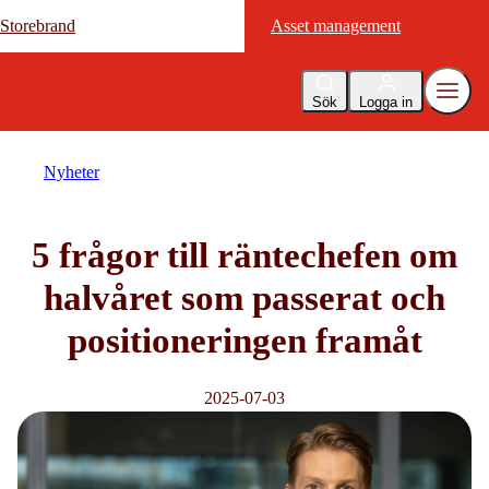
Storebrand
Storebrand
Asset management
Asset management
Sök
Logga in
Nyheter
5 frågor till räntechefen om
halvåret som passerat och
positioneringen framåt
2025-07-03