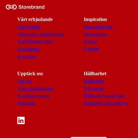
Vårt erbjudande
Inspiration
Våra fonder
Stora intervjun
Alternativa tillgångsslag
Webbinarier
Portföljrådgivning
Poddar
Förvaltning
Nyheter
In english
Upptäck oss
Hållbarhet
Om oss
Hållbarhet
Våra produktbolag
Vår metod
Kontaktpersoner
Hållbarhetsanalytiker
Pressrum
Rapporter och policyer