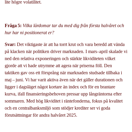
lite högre volatilitet.
Fråga 5:
Vilka lärdomar tar du med dig från första halvåret och
hur
har
ni positionerat er?
Svar:
Det viktigaste är att ha torrt krut och vara beredd att vända
på klacken när politiken driver marknaden. I mars–april skalade vi
ned
den relativa
exponeringen
och
stärkte likviditeten
vilket
gjorde att vi hade utrymme att agera när
priserna föll. Den
taktiken gav oss ett försprång när marknaden studsade tillbaka i
maj – juni. Vi
har
var
i
t
aktiva även när det gäller
durationen
och
ligger i dagsläget
något kortare än index
och
för en brantare
kurva, ifall finansieringsbehoven pressar upp långräntorna efter
sommaren. Med hög likviditet
i räntefonderna
, fokus på kvalitet
och en centralbanksmiljö som stödjer krediter ser vi goda
förutsättningar för andra halvåret 2025.