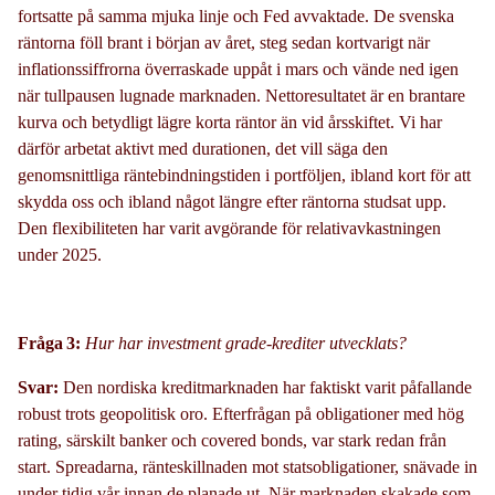
fortsatte på samma mjuka linje och Fed avvaktade. De svenska
räntorna
föll brant i början av året, steg
sedan
kortvarigt när
inflationssiffrorna överraskade uppåt i mars och vände ned igen
när tullpausen lugnade marknaden. Nettoresultatet är en
brantare
kurva och betydligt lägre korta räntor än vid årsskiftet. Vi
har
därför arbeta
t
aktivt med durationen,
det vill säga den
genomsnittliga räntebindningstiden i portföljen
,
ibland kort för att
skydda oss och ibland något längre
efter
räntorna studsat upp.
Den flexibiliteten
har
var
i
t
avgörande för
relativ
avkastningen
under
2025.
Fråga 3:
Hur
har
investment
grade
-
krediter utvecklats?
Svar:
Den nordiska kreditmarknaden
har
faktiskt varit påfallande
robust trots geopolitisk oro. Efterfrågan på
obligationer
med hög
rating
,
särskilt banker och
covered
bonds
,
var stark redan från
start
.
S
preadarna
, ränteskillnaden mot stat
sobligationer,
snävade in
under
tidig
vår innan de planade ut
.
När marknaden skakade som