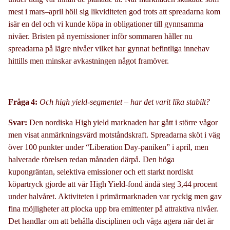
mest i mars–april
höll sig likviditeten god
trots att
spreadarna
kom
isär en del
och
vi kunde köpa in obligationer till gynnsamma
nivåer
. Bristen på ny
emissioner
inför sommaren håller nu
spreadarna
på l
ägre
nivåer
vilket
har
gynna
t
befintliga inneh
av
hittills men minskar avkastningen något framöver.
Fråga 4:
Och
high
yield
-
segmentet –
har
det varit lika stabilt?
Svar:
De
n
nordiska
High
yield
marknaden
har
gått i större vågor
men visat anmärkningsvärd motståndskraft.
Spreadarna
sköt i väg
över 100 punkter under “
Liberation
Day
-
paniken
”
i april, men
halverade rörelsen redan månaden därpå. Den höga
kupongräntan, selektiva emissioner och ett starkt nordiskt
köpartryck
gjorde att vår
High
Yield
-
fond
ändå steg 3,4
4
procent
under halvåret. Aktiviteten i primärmarknaden var ryckig men gav
fina möjligheter att plocka upp
bra
e
mittenter
på attraktiva nivåer.
Det handlar
om att behålla disciplinen
och våga agera när det är