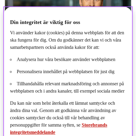
Din integritet är viktig för oss
Vi använder kakor (cookies) på denna webbplats för att den
ska fungera för dig. Om du godkänner det kan vi och våra
samarbetspartners också använda kakor för att:
Analysera hur våra besökare använder webbplatsen
Personalisera innehållet på webbplatsen för just dig
Tillhandahålla relevant marknadsföring och annonser på
webbplatsen och i andra kanaler, till exempel sociala medier
Du kan när som helst återkalla ett lämnat samtycke och
ändra dina val. Genom att godkänna vår användning av
Fråga 1:
Hur skulle du sammanfatta börsutvecklingen under det
cookies samtycker du också till vår behandling av
första halvåret 2025?
personuppgifter för samma syften, se
Storebrands
Svar:
Året började med ett riktigt börsrally
.
OMXS30 s
teg med
integritetsmeddelande