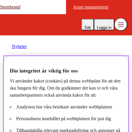
Storebrand
Storebrand
Asset management
Asset management
Sök
Logga in
Nyheter
Går det att kombinera
Din integritet är viktig för oss
fundamental analys och
Vi använder kakor (cookies) på denna webbplats för att den
ska fungera för dig. Om du godkänner det kan vi och våra
global, momentumbaserad
samarbetspartners också använda kakor för att:
aktieförvaltning?
Analysera hur våra besökare använder webbplatsen
Personalisera innehållet på webbplatsen för just dig
2025-06-12
Tillhandahålla relevant marknadsföring och annonser på