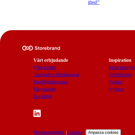
ifred'"
Vårt erbjudande
Inspiration
Våra fonder
Stora intervju
Alternativa tillgångsslag
Webbinarier
Portföljrådgivning
Poddar
Förvaltning
Nyheter
In english
Personuppgifter
Cookies
Anpassa cookies