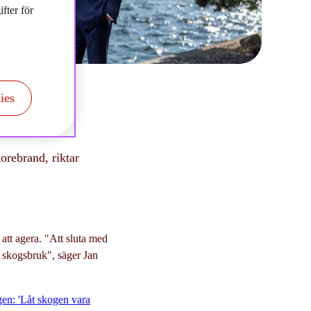
fter för
ies
orebrand, riktar
att agera. "Att sluta med
rt skogsbruk", säger Jan
gen: 'Låt skogen vara