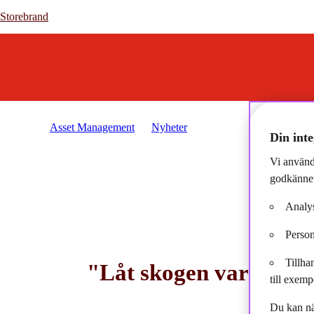
Storebrand
Storebrand
Asset Management
Nyheter
2025-05-09 - "Låt skogen
Din inte
Vi använd
godkänner
Analys
Person
Tillha
"Låt skogen vara ifred
till exemp
Du kan nä
2