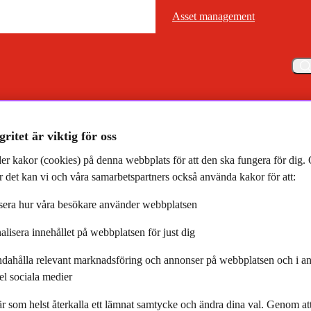
Asset management
Asset management
Meny
 vara ifred" artikel i Dagens Nyheter
gritet är viktig för oss
er kakor (cookies) på denna webbplats för att den ska fungera för dig
 det kan vi och våra samarbetspartners också använda kakor för att:
era hur våra besökare använder webbplatsen
alisera innehållet på webbplatsen för just dig
ndahålla relevant marknadsföring och annonser på webbplatsen och i an
" artikel i Dagens Nyheter
el sociala medier
r som helst återkalla ett lämnat samtycke och ändra dina val. Genom a
025-05-09