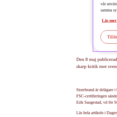
vår använ
samma syf
Läs mer
Tillå
Den 8 maj publicerade
skarp kritik mot sven
Storebrand är delägare i
FSC-certifieringen sänder
Erik Saugestad, vd för 
Läs hela artikeln i Dage