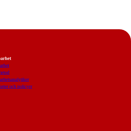
barhet
arhet
metod
arhetsanalytiker
rter och policyer