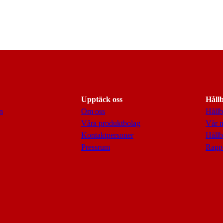
Upptäck oss
Håll
n
Om oss
Hållb
Våra produktbolag
Vår 
Kontaktpersoner
Hållb
Pressrum
Rappo