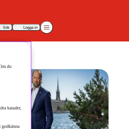
Sök
Logga in
. Om du
dra kanaler,
tt godkänna