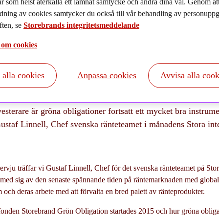
r som helst återkalla ett lämnat samtycke och ändra dina val. Genom a
025-03-14
dning av cookies samtycker du också till vår behandling av personuppgi
ten, se
Storebrands integritetsmeddelande
 om cookies
t alla cookies
Anpassa cookies
Avvisa alla cook
esterare är gröna obligationer fortsatt ett mycket bra instrume
ustaf Linnell, Chef svenska ränteteamet i månadens Stora int
ervju träffar vi Gustaf Linnell, Chef för det svenska ränteteamet på Sto
ed sig av den senaste spännande tiden på räntemarknaden med globala
m och deras arbete med att förvalta en bred palett av ränteprodukter.
 fonden Storebrand Grön Obligation startades 2015 och hur gröna obliga