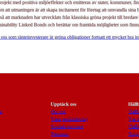
projekt med positiva miljöeffekter och emitteras av stater, kommuner, fina
om att utmaningen är att skapa incitament för företag att omvandla sina br
å att marknaden har utvecklats från klassiska gröna projekt till bredare 
inability Linked Bonds och berättar om framtida möjligheter som finns f
 oss som ränteinvesterare är gröna obligationer fortsatt ett mycket bra in
Upptäck oss
Håll
n
Om oss
Hållb
Våra produktbolag
Vår 
Kontaktpersoner
Hållb
Pressrum
Rappo