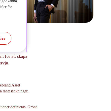
tt godkänna
fter för
ies
nt för att skapa
ervju.
rebrand Asset
 räntesänkningar.
tioner definieras. Gröna