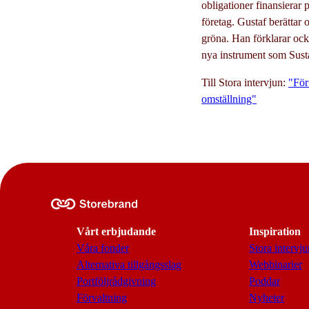
obligationer finansierar 
företag. Gustaf berättar 
gröna. Han förklarar ocks
nya instrument som Susta
Till Stora intervjun:
"För
omställning"
Vårt erbjudande
Inspiration
Våra fonder
Stora intervju
Alternativa tillgångsslag
Webbinarier
Portföljrådgivning
Poddar
Förvaltning
Nyheter