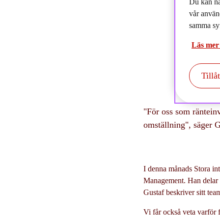
Du kan nä
2
vår använ
samma syf
Läs mer
Tillå
"För oss som ränteinv
omställning", säger G
I denna månads Stora int
Management. Han delar m
Gustaf beskriver sitt tea
Vi får också veta varför