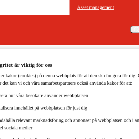
Asset management
Asset management
Meny
einvesterare är gröna obligationer fortsatt ett mycket bra instrument för att skapa oms
gritet är viktig för oss
er kakor (cookies) på denna webbplats för att den ska fungera för dig
 det kan vi och våra samarbetspartners också använda kakor för att:
era hur våra besökare använder webbplatsen
alisera innehållet på webbplatsen för just dig
staf Linnell, Chef svenska
ndahålla relevant marknadsföring och annonser på webbplatsen och i an
teteamet
el sociala medier