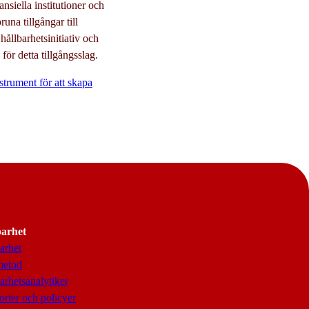
nsiella institutioner och
una tillgångar till
hållbarhetsinitiativ och
ör detta tillgångsslag.
strument för att skapa
barhet
arhet
metod
arhetsanalytiker
rter och policyer