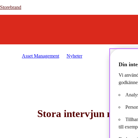
Storebrand
Storebrand
Asset Management
Nyheter
2025-03-15 - "För oss som ränt
Din inte
Vi använd
godkänner
Analys
Person
Stora intervjun med Gu
Tillha
rän
till exemp