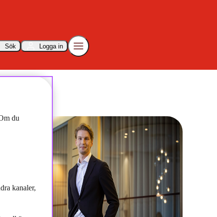
Sök
Logga in
tällning" Stora intervjun med Gustaf Linnell, Chef svenska ränteteamet
. Om du
dra kanaler,