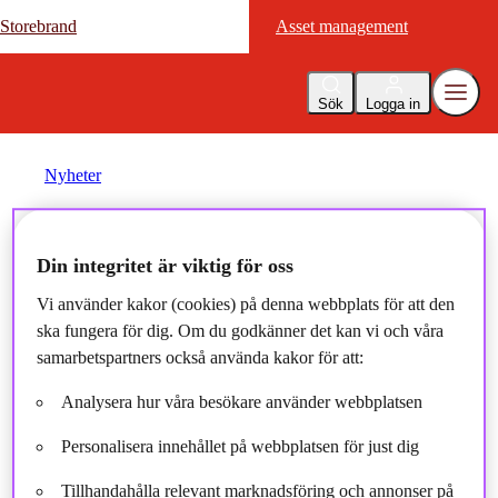
Storebrand
Storebrand
Asset management
Asset management
Sök
Logga in
Nyheter
Storebrand
Din integritet är viktig för oss
Marknadsrapport mars 2025
Vi använder kakor (cookies) på denna webbplats för att den
ska fungera för dig. Om du godkänner det kan vi och våra
samarbetspartners också använda kakor för att:
2025-03-06
Analysera hur våra besökare använder webbplatsen
Personalisera innehållet på webbplatsen för just dig
Tillhandahålla relevant marknadsföring och annonser på