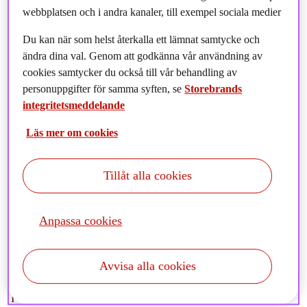
webbplatsen och i andra kanaler, till exempel sociala medier
Du kan när som helst återkalla ett lämnat samtycke och
ändra dina val. Genom att godkänna vår användning av
cookies samtycker du också till vår behandling av
personuppgifter för samma syften, se
Storebrands
integritetsmeddelande
Läs mer om cookies
Tillåt alla cookies
Allokeringsgruppen noterar att Trump nu infört
tullhöjningarna mot Kanada och Mexiko efter en initial
paus på 30 dagar. Läs mer om marknadsläget den
Anpassa cookies
senaste månaden och våra utsikter.
Avvisa alla cookies
I denna månadsrapport kan du bland annat läsa om: