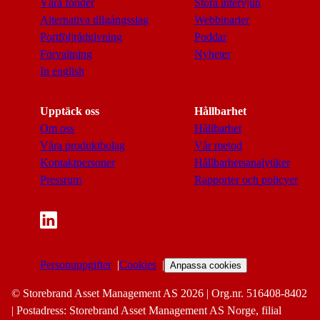
Våra fonder
Stora intervjun
Alternativa tillgångsslag
Webbinarier
Portföljrådgivning
Poddar
Förvaltning
Nyheter
In english
Upptäck oss
Hållbarhet
Om oss
Hållbarhet
Våra produktbolag
Vår metod
Kontaktpersoner
Hållbarhetsanalytiker
Pressrum
Rapporter och policyer
Personuppgifter
Cookies
Anpassa cookies
© Storebrand Asset Management AS 2026 | Org.nr. 516408-8402
| Postadress: Storebrand Asset Management AS Norge, filial