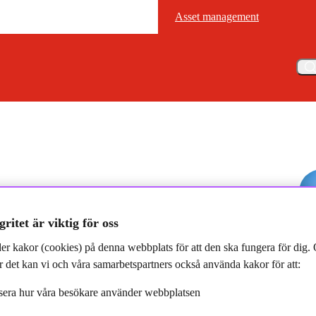
Asset management
Asset management
Meny
rsta gröna obligationsfond firar 10 år
gritet är viktig för oss
er kakor (cookies) på denna webbplats för att den ska fungera för dig
 det kan vi och våra samarbetspartners också använda kakor för att:
obligationsfond firar 10 år
era hur våra besökare använder webbplatsen
025-03-03