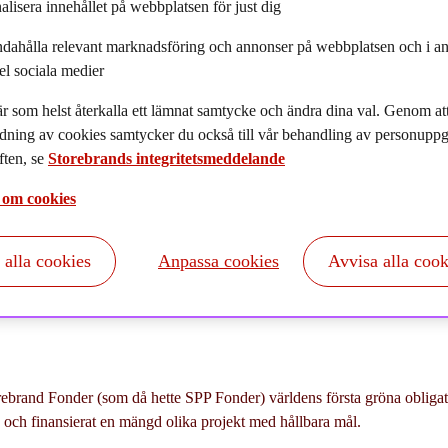
alisera innehållet på webbplatsen för just dig
ndahålla relevant marknadsföring och annonser på webbplatsen och i an
el sociala medier
r som helst återkalla ett lämnat samtycke och ändra dina val. Genom a
dning av cookies samtycker du också till vår behandling av personuppgi
ten, se
Storebrands integritetsmeddelande
 om cookies
erade Storebrand världens första gröna obligationsfond. Seda
r vuxit explosionsartat. Från att Världsbanken 2008 gav ut de
t alla cookies
Anpassa cookies
Avvisa alla cook
aden vuxit till att idag årligen emittera hållbara obligationer
lar.
rebrand Fonder (som då hette SPP Fonder) världens första gröna obliga
 och finansierat en mängd olika projekt med hållbara mål.