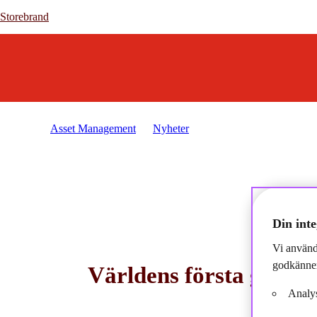
Storebrand
Storebrand
Asset Management
Nyheter
2025-03-03 - Världens fö
Din inte
Vi använd
godkänner
Världens första gröna 
Analys
2