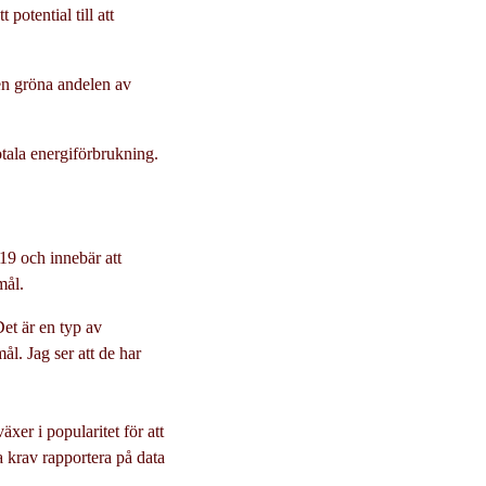
potential till att
en gröna andelen av
otala energiförbrukning.
19 och innebär att
smål.
et är en typ av
ål. Jag ser att de har
xer i popularitet för att
ka krav rapportera på data