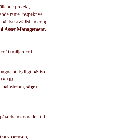
ällande projekt,
ande ränte- respektive
h hållbar avfallshantering
and Asset Management.
er 10 miljarder i
ungna att tydligt påvisa
 av alla
ll mainstream,
säger
t påverka marknaden till
 transparensen,