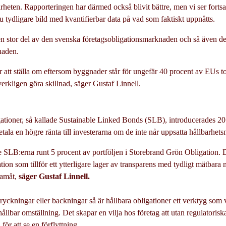
heten. Rapporteringen har därmed också blivit bättre, men vi ser fortsatt 
u tydligare bild med kvantifierbar data på vad som faktiskt uppnåtts.
en stor del av den svenska företagsobligationsmarknaden och så även d
naden.
or att ställa om eftersom byggnader står för ungefär 40 procent av EUs t
erkligen göra skillnad, säger Gustaf Linnell.
ationer, så kallade Sustainable Linked Bonds (SLB), introducerades 20
ala en högre ränta till investerarna om de inte når uppsatta hållbarhet
de SLB:erna runt 5 procent av portföljen i Storebrand Grön Obligation. D
tion som tillför ett ytterligare lager av transparens med tydligt mätbara m
framåt,
säger Gustaf Linnell.
ryckningar eller backningar så är hållbara obligationer ett verktyg som vä
 hållbar omställning. Det skapar en vilja hos företag att utan regulatoris
för att se en förflyttning.