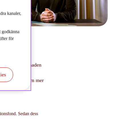
dra kanaler,
tt godkänna
fter för
n dess har marknaden
n första gröna
ies
 till ett värde om mer
tionsfond. Sedan dess