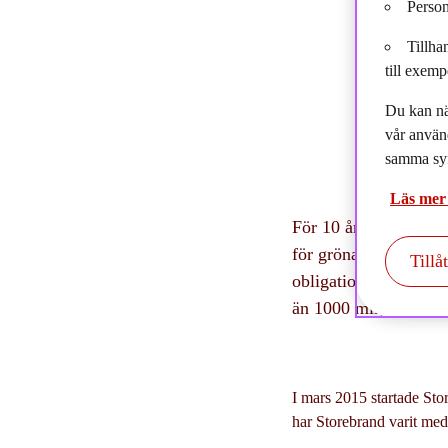
Person
Tillha
till exemp
Du kan nä
vår använ
samma syf
Läs mer
För 10 år sedan lans
för gröna obligatione
Tillå
obligationen har markn
än 1000 miljarder dol
I mars 2015 startade Sto
har Storebrand varit med