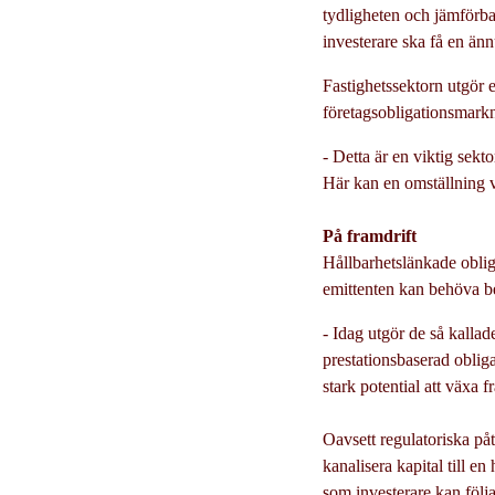
tydligheten och jämförbar
investerare ska få en änn
Fastighetssektorn utgör 
företagsobligationsmark
- Detta är en viktig sekt
Här kan en omställning v
På framdrift
Hållbarhetslänkade oblig
emittenten kan behöva bet
- Idag utgör de så kalla
prestationsbaserad obliga
stark potential att växa 
Oavsett regulatoriska påt
kanalisera kapital till en
som investerare kan följa 