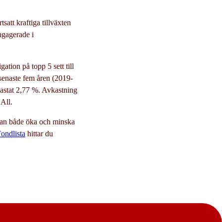
satt kraftiga tillväxten
engagerade i
tion på topp 5 sett till
senaste fem åren (2019-
stat 2,77 %. Avkastning
All.
 kan både öka och minska
ondlista
hittar du