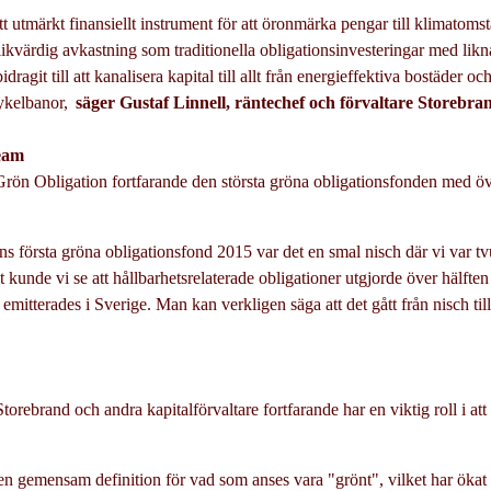
tt utmärkt finansiellt instrument för att öronmärka pengar till klimatomst
likvärdig avkastning som traditionella obligationsinvesteringar med likn
dragit till att kanalisera kapital till allt från energieffektiva bostäder oc
 cykelbanor,
säger Gustaf Linnell, räntechef och förvaltare Storebr
ream
Grön Obligation fortfarande den största gröna obligationsfonden med öv
ns första gröna obligationsfond 2015 var det en smal nisch där vi var tv
t kunde vi se att hållbarhetsrelaterade obligationer utgjorde över hälften
emitterades i Sverige. Man kan verkligen säga att det gått från nisch ti
Storebrand och andra kapitalförvaltare fortfarande har en viktig roll i at
n gemensam definition för vad som anses vara "grönt", vilket har ökat