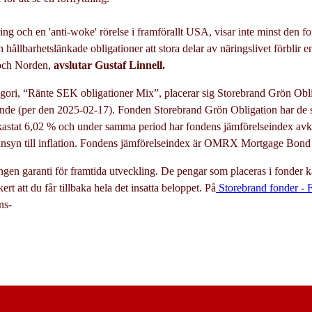
ing och en 'anti-woke' rörelse i framförallt USA, visar inte minst den fort
 hållbarhetslänkade obligationer att stora delar av näringslivet förblir 
 och Norden,
avslutar Gustaf Linnell.
egori, “Ränte SEK obligationer Mix”, placerar sig Storebrand Grön Obliga
lande (per den 2025-02-17). Fonden Storebrand Grön Obligation har de 
stat 6,02 % och under samma period har fondens jämförelseindex avka
hänsyn till inflation. Fondens jämförelseindex är OMRX Mortgage Bond 
ingen garanti för framtida utveckling. De pengar som placeras i fonder
kert att du får tillbaka hela det insatta beloppet. På
Storebrand fonder - F
ns-