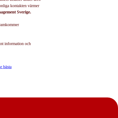
sonliga kontakten värmer
nagement Sverige.
 framkommer
ant information och
e bästa