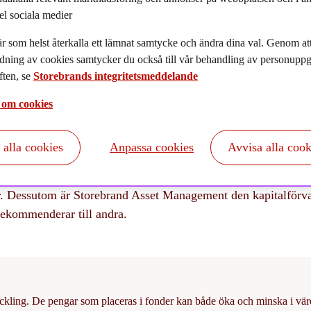
024-12-11
el sociala medier
r som helst återkalla ett lämnat samtycke och ändra dina val. Genom a
dning av cookies samtycker du också till vår behandling av personuppgi
ten, se
Storebrands integritetsmeddelande
 om cookies
t alla cookies
Anpassa cookies
Avvisa alla cook
 betygsätter de största kapitalförvaltarna i Sverige placerar s
et på en andraplats och tar återigen hem förstapriset för 
ar. Dessutom är Storebrand Asset Management den kapitalförv
 rekommenderar till andra.
ckling. De pengar som placeras i fonder kan både öka och minska i värde 