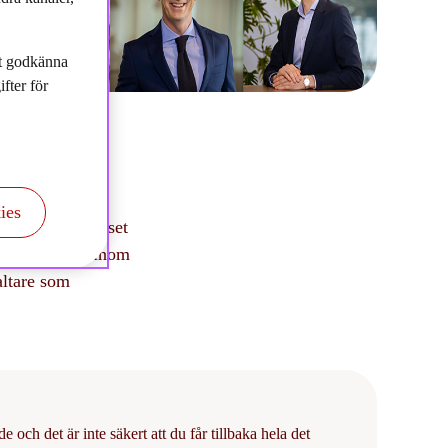
tt godkänna
fter för
ies
ig Storebrand Asset
sin kompetens inom
altare som
och det är inte säkert att du får tillbaka hela det