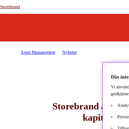
Storebrand
Storebrand
Asset Management
Nyheter
2024-12-11 - Storebrand 
Din inte
Vi använd
godkänner
Storebrand åter på
Analys
kapitalför
Person
Tillha