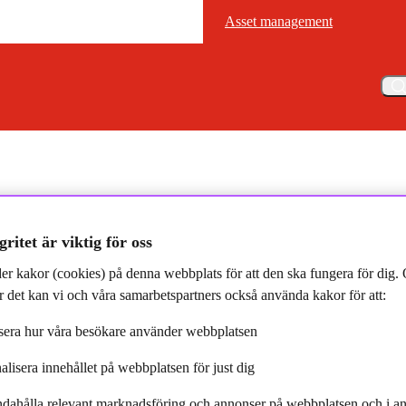
Asset management
Asset management
Meny
Asset Management åter på pallplats när fonddistributörer rankar de bäst
gritet är viktig för oss
er kakor (cookies) på denna webbplats för att den ska fungera för dig
 det kan vi och våra samarbetspartners också använda kakor för att:
 pallplats när de bästa
era hur våra besökare använder webbplatsen
valtarna rankas
alisera innehållet på webbplatsen för just dig
ndahålla relevant marknadsföring och annonser på webbplatsen och i an