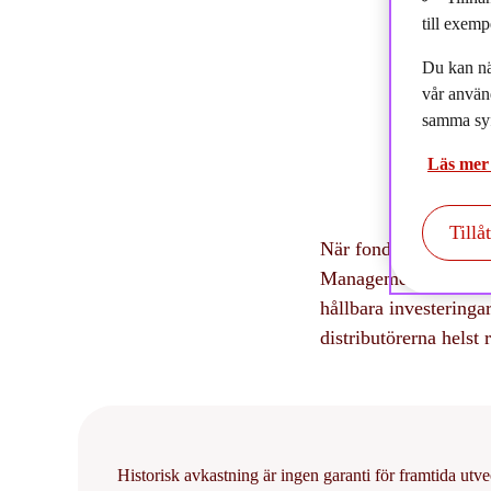
2
till exemp
Du kan nä
vår använ
samma syf
Läs mer
Tillå
När fonddistributörer
Management sammantag
hållbara investering
distributörerna helst
Historisk avkastning är ingen garanti för framtida utve