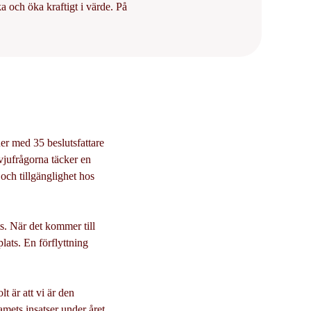
 och öka kraftigt i värde. På
er med 35 beslutsfattare
rvjufrågorna täcker en
ch tillgänglighet hos
s. När det kommer till
ats. En förflyttning
lt är att vi är den
amets insatser under året.