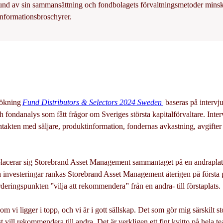
rund av sin sammansättning och fondbolagets förvaltningsmetoder minska
 informationsbroschyrer.
sökning
Fund
Distributors & Selectors 2024 Sweden
baseras på intervju
 fondanalys som fått frågor om Sveriges största kapitalförvaltare. Inte
ten med säljare, produktinformation, fondernas avkastning, avgifter o
placerar sig Storebrand Asset Management sammantaget på en andraplat
investeringar rankas Storebrand Asset Management återigen på första pl
rderingspunkten ”vilja att rekommendera” från en andra- till förstaplats.
 som vi ligger i topp, och vi är i gott sällskap. Det som gör mig särskilt sto
t vill rekommendera till andra. Det är verkligen ett fint kvitto på hela te