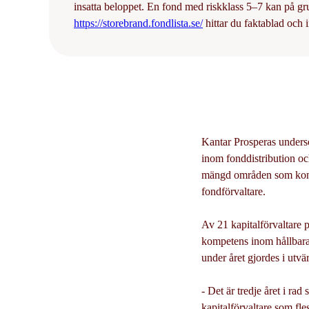
insatta beloppet. En fond med riskklass 5–7 kan på g
https://storebrand.fondlista.se/
hittar du faktablad och
Kantar Prosperas under
inom fonddistribution och
mängd områden som kontak
fondförvaltare.
Av 21 kapitalförvaltare 
kompetens inom hållbara 
under året gjordes i utvä
- Det är tredje året i rad
kapitalförvaltare som fles