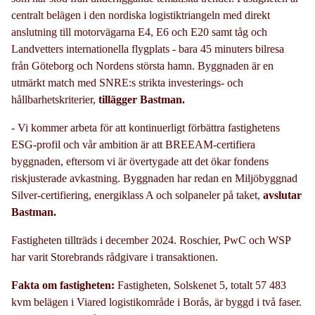
centralt belägen i den nordiska logistiktriangeln med direkt
anslutning till motorvägarna E4, E6 och E20 samt tåg och
Landvetters internationella flygplats - bara 45 minuters bilresa
från Göteborg och Nordens största hamn. Byggnaden är en
utmärkt match med SNRE:s strikta investerings- och
hållbarhetskriterier,
tillägger Bastman.
- Vi kommer arbeta för att kontinuerligt förbättra fastighetens
ESG-profil och vår ambition är att BREEAM-certifiera
byggnaden, eftersom vi är övertygade att det ökar fondens
riskjusterade avkastning. Byggnaden har redan en Miljöbyggnad
Silver-certifiering, energiklass A och solpaneler på taket,
avslutar
Bastman.
Fastigheten tillträds i december 2024. Roschier, PwC och WSP
har varit Storebrands rådgivare i transaktionen.
Fakta om fastigheten:
Fastigheten, Solskenet 5, totalt 57 483
kvm belägen i Viared logistikområde i Borås, är byggd i två faser.