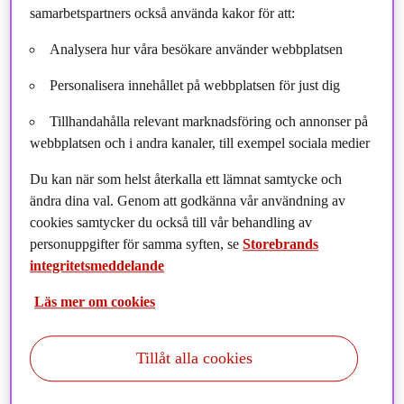
samarbetspartners också använda kakor för att:
Analysera hur våra besökare använder webbplatsen
Personalisera innehållet på webbplatsen för just dig
Tillhandahålla relevant marknadsföring och annonser på
webbplatsen och i andra kanaler, till exempel sociala medier
Du kan när som helst återkalla ett lämnat samtycke och
ändra dina val. Genom att godkänna vår användning av
cookies samtycker du också till vår behandling av
personuppgifter för samma syften, se
Storebrands
integritetsmeddelande
Storebrand Nordic Real Estate Fund (SNRE) har
förvärvat en strategiskt belägen logistikfastighet i
Läs mer om cookies
Viareds logistiknav, Borås. Förvärvet är en del av
fondens nordiska tillväxtstrategi inom core-plus-
Tillåt alla cookies
segmentet.