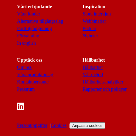
Vårt erbjudande
Inspiration
Våra fonder
Stora intervjun
Alternativa tillgångsslag
Webbinarier
Portföljrådgivning
Poddar
Förvaltning
Nyheter
In english
Upptäck oss
Hållbarhet
Om oss
Hållbarhet
Våra produktbolag
Vår metod
Kontaktpersoner
Hållbarhetsanalytiker
Pressrum
Rapporter och policyer
Personuppgifter
Cookies
Anpassa cookies