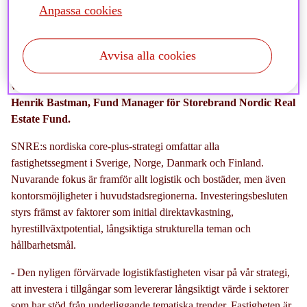
Anpassa cookies
- Förvärvet är i linje med SNRE:s core-plus-strategi, och är den
andra logistikinvesteringen i år för fonden. Investeringen är en del
Avvisa alla cookies
i implementeringen av vårt pan-nordiska investeringsprogram,
vilket positionerar oss väl för ytterligare investeringar,
säger
Henrik Bastman, Fund Manager för Storebrand Nordic Real
Estate Fund.
SNRE:s nordiska core-plus-strategi omfattar alla
fastighetssegment i Sverige, Norge, Danmark och Finland.
Nuvarande fokus är framför allt logistik och bostäder, men även
kontorsmöjligheter i huvudstadsregionerna. Investeringsbesluten
styrs främst av faktorer som initial direktavkastning,
hyrestillväxtpotential, långsiktiga strukturella teman och
hållbarhetsmål.
- Den nyligen förvärvade logistikfastigheten visar på vår strategi,
att investera i tillgångar som levererar långsiktigt värde i sektorer
som har stöd från underliggande tematiska trender. Fastigheten är