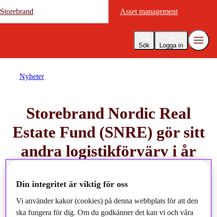
Storebrand
Storebrand
Asset management
Asset management
Sök
Logga in
Nyheter
Storebrand Nordic Real
Estate Fund (SNRE) gör sitt
andra logistikförvärv i år
2024-12-04
Din integritet är viktig för oss
Vi använder kakor (cookies) på denna webbplats för att den
ska fungera för dig. Om du godkänner det kan vi och våra