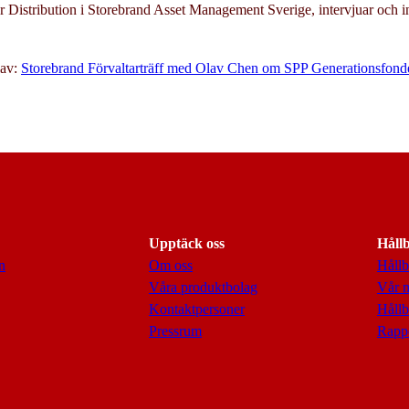
 Distribution i Storebrand Asset Management Sverige, intervjuar och i
lav:
Storebrand Förvaltarträff med Olav Chen om SPP Generationsfond
Upptäck oss
Håll
n
Om oss
Hållb
Våra produktbolag
Vår 
Kontaktpersoner
Hållb
Pressrum
Rappo