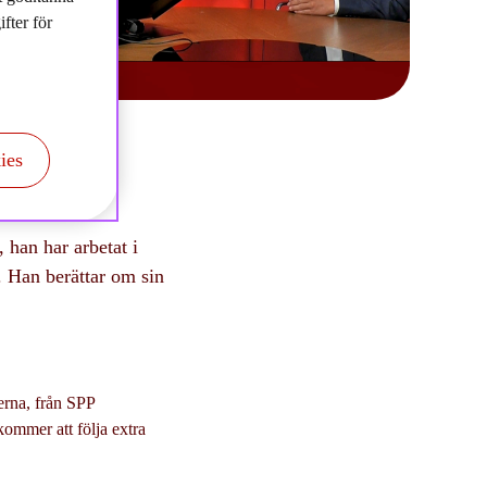
fter för
ies
 han har arbetat i
. Han berättar om sin
erna, från SPP
kommer att följa extra