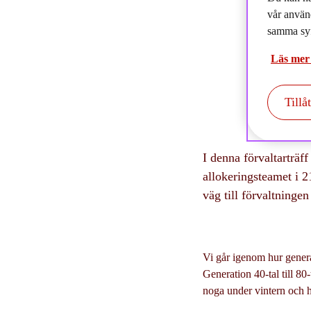
2
vår använ
samma syf
Läs mer
Tillå
I denna förvaltarträf
allokeringsteamet i 2
väg till förvaltninge
Vi går igenom hur genera
Generation 40-tal till 80
noga under vintern och h