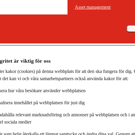
Asset management
Asset management
Meny
 Förvaltarträff med Olav Chen om SPP Generationsfonder
gritet är viktig för oss
er kakor (cookies) på denna webbplats för att den ska fungera för dig
 det kan vi och våra samarbetspartners också använda kakor för att:
era hur våra besökare använder webbplatsen
alisera innehållet på webbplatsen för just dig
räff med Olav Chen om SPP
ndahålla relevant marknadsföring och annonser på webbplatsen och i an
tionsfonder
el sociala medier
r som helst återkalla ett lämnat samtycke och ändra dina val. Genom a