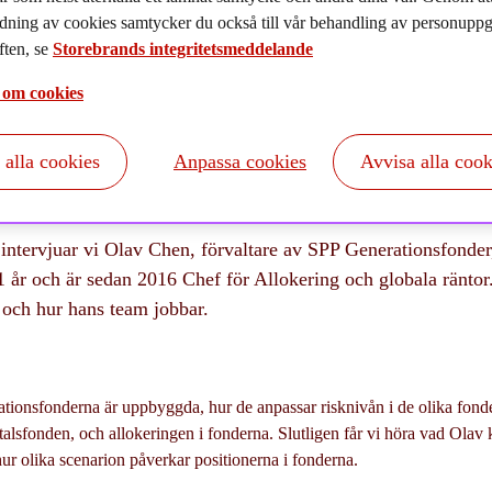
024-10-09
dning av cookies samtycker du också till vår behandling av personuppgi
ten, se
Storebrands integritetsmeddelande
 om cookies
t alla cookies
Anpassa cookies
Avvisa alla cook
f intervjuar vi Olav Chen, förvaltare av SPP Generationsfonder,
1 år och är sedan 2016 Chef för Allokering och globala räntor
n och hur hans team jobbar.
tionsfonderna är uppbyggda, hur de anpassar risknivån i de olika fond
-talsfonden, och allokeringen i fonderna. Slutligen får vi höra vad Olav 
ur olika scenarion påverkar positionerna i fonderna.