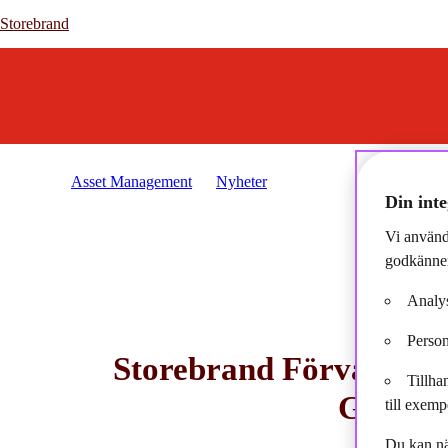
Storebrand
Storebrand
Asset Management
Nyheter
2024-10-09 - Storebrand
Din inte
Vi använd
godkänner
Analys
Person
Storebrand Förvaltart
Tillha
Genera
till exemp
Du kan nä