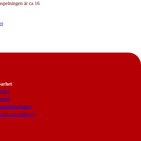
nspelningen är ca 16
er
barhet
arhet
metod
arhetsanalytiker
rter och policyer