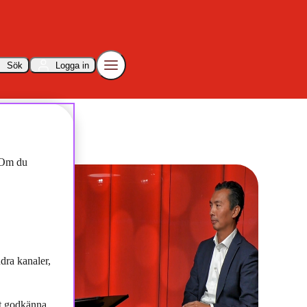
Sök
Logga in
. Om du
dra kanaler,
tt godkänna