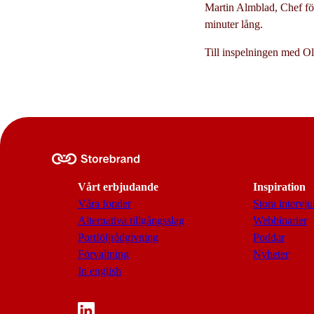
Martin Almblad, Chef för
minuter lång.
Till inspelningen med O
Vårt erbjudande
Inspiration
Våra fonder
Stora intervju
Alternativa tillgångsslag
Webbinarier
Portföljrådgivning
Poddar
Förvaltning
Nyheter
In english