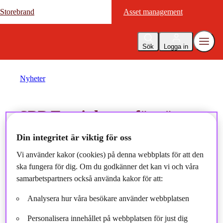
Storebrand
Storebrand
Asset management
Asset management
Sök
Logga in
Nyheter
SPP Fastigheter förvärvar
två förskolor i Stockholm
Din integritet är viktig för oss
Vi använder kakor (cookies) på denna webbplats för att den
2024-05-17
ska fungera för dig. Om du godkänner det kan vi och våra
samarbetspartners också använda kakor för att:
Analysera hur våra besökare använder webbplatsen
Personalisera innehållet på webbplatsen för just dig