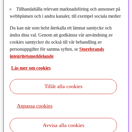
Tillhandahålla relevant marknadsföring och annonser på
webbplatsen och i andra kanaler, till exempel sociala medier
Du kan när som helst återkalla ett lämnat samtycke och
ändra dina val. Genom att godkänna vår användning av
cookies samtycker du också till vår behandling av
personuppgifter för samma syften, se
Storebrands
integritetsmeddelande
Läs mer om cookies
Tillåt alla cookies
SPP Fastigheter har förvärvat fastigheterna Nacka
Tollare 1:427 samt Haninge Kolartorp 1:358.
Anpassa cookies
Byggnaderna stod klara 2018/2019 och omfattar ca 2 200 kvm
uthyrningsbar yta och förhyrs av Norlandia Förskolor AB på
Avvisa alla cookies
långa hyreskontrakt. Fastigheterna är belägna i