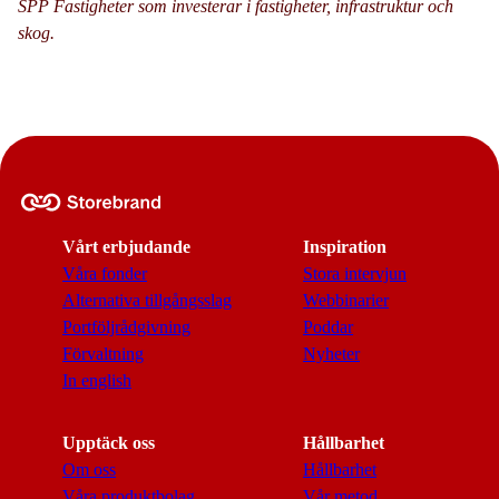
SPP Fastigheter som investerar i fastigheter, infrastruktur och
skog.
Vårt erbjudande
Inspiration
Våra fonder
Stora intervjun
Alternativa tillgångsslag
Webbinarier
Portföljrådgivning
Poddar
Förvaltning
Nyheter
In english
Upptäck oss
Hållbarhet
Om oss
Hållbarhet
Våra produktbolag
Vår metod