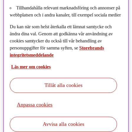
Tillhandahålla relevant marknadsföring och annonser på
webbplatsen och i andra kanaler, till exempel sociala medier
Du kan när som helst återkalla ett lämnat samtycke och
ändra dina val. Genom att godkänna vår användning av
cookies samtycker du också till vår behandling av
personuppgifter för samma syften, se
Storebrands
integritetsmeddelande
Läs mer om cookies
Tillåt alla cookies
Anna Jönsson skriver om betydelsen av att fler kvinnor
Anpassa cookies
får upp ögonen för finansbranschen och väljer att bli
fondförvaltare.
Avvisa alla cookies
Med stigande frustration läser jag Citywires undersökning som