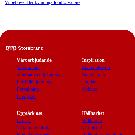
Vi behöver fler kvinnliga fondförvaltare
Vårt erbjudande
Inspiration
Våra fonder
Stora intervjun
Alternativa tillgångsslag
Webbinarier
Portföljrådgivning
Poddar
Förvaltning
Nyheter
In english
Upptäck oss
Hållbarhet
Om oss
Hållbarhet
Våra produktbolag
Vår metod
Kontaktpersoner
Hållbarhetsanalytiker