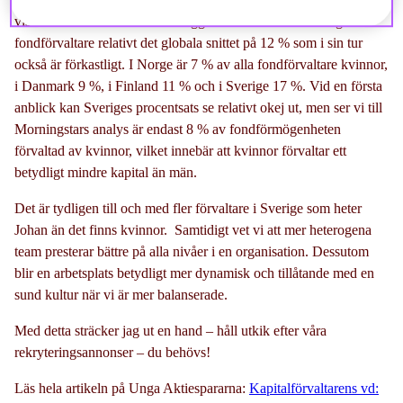
visar att de nordiska länderna ligger efter i antalet kvinnliga
fondförvaltare relativt det globala snittet på 12 % som i sin tur
också är förkastligt. I Norge är 7 % av alla fondförvaltare kvinnor,
i Danmark 9 %, i Finland 11 % och i Sverige 17 %. Vid en första
anblick kan Sveriges procentsats se relativt okej ut, men ser vi till
Morningstars analys är endast 8 % av fondförmögenheten
förvaltad av kvinnor, vilket innebär att kvinnor förvaltar ett
betydligt mindre kapital än män.
Det är tydligen till och med fler förvaltare i Sverige som heter
Johan än det finns kvinnor. Samtidigt vet vi att mer heterogena
team presterar bättre på alla nivåer i en organisation. Dessutom
blir en arbetsplats betydligt mer dynamisk och tillåtande med en
sund kultur när vi är mer balanserade.
Med detta sträcker jag ut en hand – håll utkik efter våra
rekryteringsannonser – du behövs!
Läs hela artikeln på Unga Aktiespararna:
Kapitalförvaltarens vd: