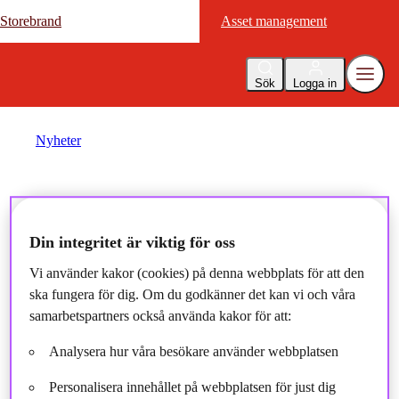
Storebrand
Storebrand
Asset management
Asset management
Sök
Logga in
Nyheter
Kapitalförvaltarens vd: Vi
behöver fler kvinnliga
Din integritet är viktig för oss
fondförvaltare
Vi använder kakor (cookies) på denna webbplats för att den
ska fungera för dig. Om du godkänner det kan vi och våra
samarbetspartners också använda kakor för att:
2024-03-08
Analysera hur våra besökare använder webbplatsen
Personalisera innehållet på webbplatsen för just dig