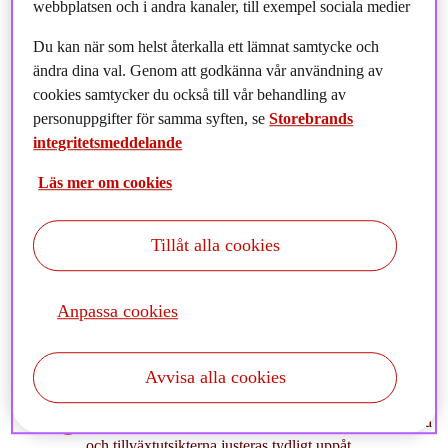
webbplatsen och i andra kanaler, till exempel sociala medier
Du kan när som helst återkalla ett lämnat samtycke och
ändra dina val. Genom att godkänna vår användning av
cookies samtycker du också till vår behandling av
personuppgifter för samma syften, se
Storebrands
integritetsmeddelande
Läs mer om cookies
Tillåt alla cookies
Läs mer om marknadsläget den senaste månaden och
våra utsikter.
Anpassa cookies
Avvisa alla cookies
I denna månadsrapport kan du bland annat läsa om:
Den amerikanska ekonomin klarar av räntehöjningarna
och tillväxtutsikterna justeras tydligt uppåt.