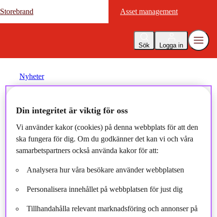
Storebrand
Storebrand
Asset management
Asset management
Sök
Logga in
Nyheter
Marknadsrapport februari
Din integritet är viktig för oss
Vi använder kakor (cookies) på denna webbplats för att den
2024
ska fungera för dig. Om du godkänner det kan vi och våra
samarbetspartners också använda kakor för att:
2024-02-08
Analysera hur våra besökare använder webbplatsen
Personalisera innehållet på webbplatsen för just dig
Tillhandahålla relevant marknadsföring och annonser på