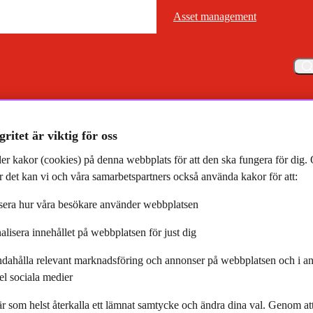
Asset management
Asset management
Meny
aden: Paus från Riksbanken, svenskar som hatar pengar och trendbro
gritet är viktig för oss
er kakor (cookies) på denna webbplats för att den ska fungera för dig
 det kan vi och våra samarbetspartners också använda kakor för att:
era hur våra besökare använder webbplatsen
alisera innehållet på webbplatsen för just dig
venskar som hatar pengar och
ndahålla relevant marknadsföring och annonser på webbplatsen och i an
el sociala medier
å bostadsmarknad
r som helst återkalla ett lämnat samtycke och ändra dina val. Genom a