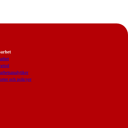
barhet
arhet
metod
arhetsanalytiker
rter och policyer