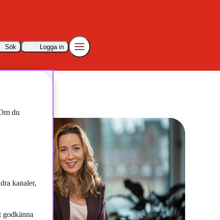
Sök
Logga in
tt på bostadsmarknaden
. Om du
dra kanaler,
tt godkänna