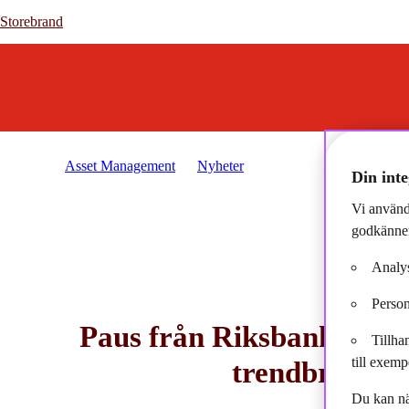
Storebrand
Storebrand
Asset Management
Nyheter
2023-11-27 - Podd Markn
Din inte
Vi använd
godkänner
Analys
Person
Paus från Riksbanken, s
Tillha
till exemp
trendbrott p
Du kan nä