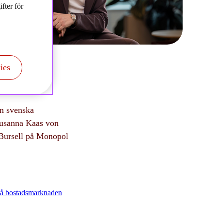
fter för
ies
en svenska
Susanna Kaas von
Bursell på Monopol
 på bostadsmarknaden