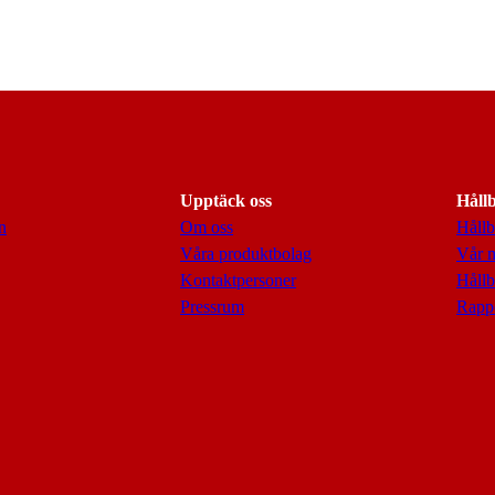
Upptäck oss
Håll
n
Om oss
Hållb
Våra produktbolag
Vår 
Kontaktpersoner
Hållb
Pressrum
Rappo