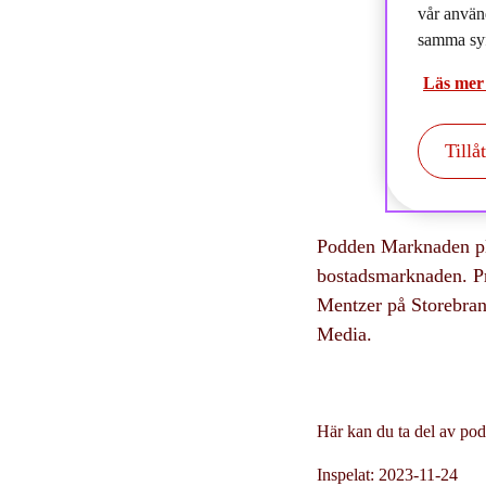
vår använ
2
samma syf
Läs mer
Tillå
Podden Marknaden plo
bostadsmarknaden. Pr
Mentzer på Storebra
Media.
Här kan du ta del av po
Inspelat: 2023-11-24