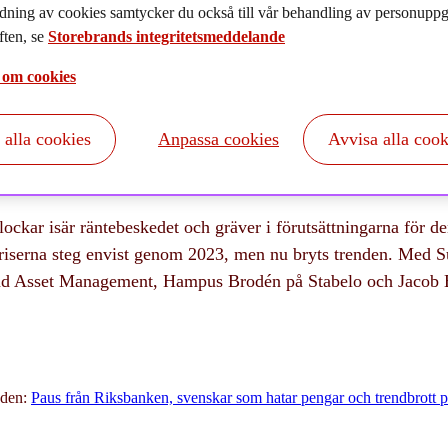
dning av cookies samtycker du också till vår behandling av personuppgi
023-11-27
ten, se
Storebrands integritetsmeddelande
 om cookies
t alla cookies
Anpassa cookies
Avvisa alla cook
ckar isär räntebeskedet och gräver i förutsättningarna för d
iserna steg envist genom 2023, men nu bryts trenden. Med 
nd Asset Management, Hampus Brodén på Stabelo och Jacob 
dden:
Paus från Riksbanken, svenskar som hatar pengar och trendbrott