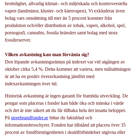
brottslighet, allvarlig klimat– och miljöskada och kontroversiella
vapen (landminor, kluster- och kärnvapen). Vi exkluderar även
bolag vars omsättning till mer än 5 procent kommer från
produktion och/eller distribution av tobak, vapen, alkohol, spel,
pornografi, cannabis, fossila bränslen samt bolag med stora
fossilreserver.
Vilken avkastning kan man förvänta sig?
Den löpande avkastningsräntan på indexet var vid utgången av
oktober cirka 5,4 %. Detta kommer att variera, men målsättningen
är att ha en positiv överavkastning jämfört med
indexavkastningen över tid.
Historisk avkastning är ingen garanti för framtida utveckling. De
pengar som placeras i fonder kan både öka och minska i värde
och det är inte säkert att du får tillbaka hela det insatta beloppet.
På
storebrandfonder.se
hittar du faktablad och
informationsbroschyrer. Fonden har tillstånd att placera över 35
procent av fondförmögenheten i skuldförbindelser utgivna eller