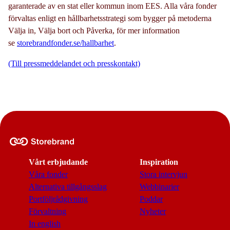
garanterade av en stat eller kommun inom EES. Alla våra fonder
förvaltas enligt en hållbarhetsstrategi som bygger på metoderna
Välja in, Välja bort och Påverka, för mer information
se
storebrandfonder.se/hallbarhet
.
(Till pressmeddelandet och presskontakt)
Vårt erbjudande
Inspiration
Våra fonder
Stora intervjun
Alternativa tillgångsslag
Webbinarier
Portföljrådgivning
Poddar
Förvaltning
Nyheter
In english