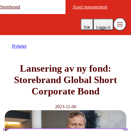
Storebrand
Storebrand
Asset management
Asset management
Sök
Logga in
Nyheter
Lansering av ny fond:
Storebrand Global Short
Corporate Bond
2023-11-06