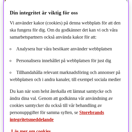
Din integritet är viktig för oss
Vi använder kakor (cookies) på denna webbplats för att den
ska fungera för dig. Om du godkänner det kan vi och våra
samarbetspartners också använda kakor för att:
Analysera hur våra besökare använder webbplatsen
Personalisera innehållet på webbplatsen för just dig
Tillhandahålla relevant marknadsföring och annonser på
webbplatsen och i andra kanaler, till exempel sociala medier
Idag, den 6 november, lanserar vi vår nya
Du kan när som helst återkalla ett lämnat samtycke och
företagsobligationsfond Storebrand Global Short
ändra dina val. Genom att godkänna vår användning av
Corporate Bond. Den nya fonden investerar globalt i
cookies samtycker du också till vår behandling av
personuppgifter för samma syften, se
Storebrands
företagsobligationer utställda av företag med hög
integritetsmeddelande
kreditvärdighet med målet att uppnå långsiktig
överavkastning genom aktiv förvaltning och ett tydligt
Läs mer om cookies