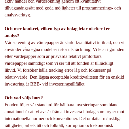
aktiv handel och värdesökning genom ett kvantitativt
tillvägagångssätt med goda möjligheter till programmerings- och
analysverktyg.
Och mer konkret, vilken typ av bolag letar ni efter i er
analys?
Vår screening av värdepapper är starkt kvantitativt inriktad, och vi
använder våra egna modeller i stor utsträckning. Vi letar i grunden
efter värdepapper som är prisvärda relativt jämförbara
värdepapper samtidigt som vi ser till att fonden är tillräckligt
likvid. Vi försöker hålla tracking error låg och fokuserar på
relativ-värde. Den lägsta acceptabla kreditkvaliteten för en enskild
investering är BBB- vid investeringstillfället.
Och vad väljs bort?
Fonden följer vår standard för hållbara investeringar som bland
annat innebär att vi avstår från att investera i bolag som bryter mot
internationella normer och konventioner. Det omfattar mänskliga
rättigheter, arbetsrätt och folkrätt, korruption och ekonomisk