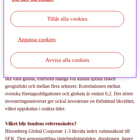
hållbarhetsfokus (SFDR Artikel 8).
Tillåt alla cookies
Varför startar ni en ny fond just nu?
Anpassa cookies
Räntefonder har generellt, efter år av kräftgång, fått en revansch
med det högre ränteläget. Det kan vara fel att prata i termer av
normalläge, men att det nu kostar att låna pengar ser vi som sunt
Avvisa alla cookies
och något som inte kommer försvinna i närtid. Vi har under längre
tid uppmärksammat en stor efterfrågan på en korträntefond som
ska vara global, eftersom många vill kunna sprida risken
geografiskt och mellan flera sektorer. Korrelationen mellan
svenska företagsobligationer och globala är endast 0,2. Det större
investeringsuniverset ger också investerare en förbättrad likviditet,
vilket uppskattas i osäkra tider.
Vilket blir fondens referensindex?
Bloomberg Global Corporate 1-3 likvida index valutasäkrad till
SEK. Den genomsnittliga räntebindningstiden, durationen, ligger