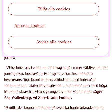
på 336 mdr SEK (355) och en marknadsandel på 5,3 %
Tillåt alla cookies
(4,9).
Anpassa cookies
2022 blev det första året med negativ avkastning sedan 2018.
Under början av året föll börsen bland annat till följd av en osäker
Avvisa alla cookies
omvärld med Rysslands invasion i Ukraina, skenande inflation
och stigande räntor. Under hösten var börsutvecklingen mer
positiv.
- Vi befinner oss i en tid där efterfrågan på en mer väldiversifierad
portfölj ökar, hos såväl privata sparare som institutionella
investerare. Storebrand fonders erbjudande med indexnära
aktiefonder och aktivt förvaltade aktie- och räntefonder med höga
hållbarhetskrav har visat sig fungera väl för våra kunder,
säger
Åsa Wallenberg, vd Storebrand Fonder.
19 miljarder kronor till fonder på svenska fondmarknaden totalt