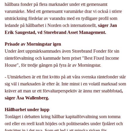
hållbara fonder på flera marknader under ett gemensamt
varumärke. Med ett gemensamt varumärke drar vi också i större
utsträckning fördelar av varandra med en tydligare profil som
ledande på hållbarhet i Norden och internationellt,
säger Jan
Erik Saugestad, vd Storebrand Asset Management.
Prisade av Morningstar igen
Under året uppmärksammades även Storebrand Fonder för sin
ränteförvaltning och kammade hem priset "Best Fixed Income
House", för tredje gången på fyra år av Morningstar.
- Utmärkelsen är ett fint kvitto på att våra svenska räntefonder står
sig väl i marknaden år efter år. Inte minst i en volatil marknad som
kräver att man ur ett förvaltarperspektiv är ännu mer snabbfotad
,
säger Åsa Wallenberg.
Hållbarhet under lupp
Tonläget i debatten kring hållbar kapitalförvaltning som tomma
ord eller en reell kraft höjdes och politiserades under fjolåret och
fortsätter in i det nya. Som ett led i att minska risken för