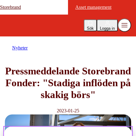
Storebrand
Storebrand
Asset management
Asset management
Sök
Logga in
Nyheter
Pressmeddelande Storebrand
Fonder: "Stadiga inflöden på
skakig börs"
2023-01-25