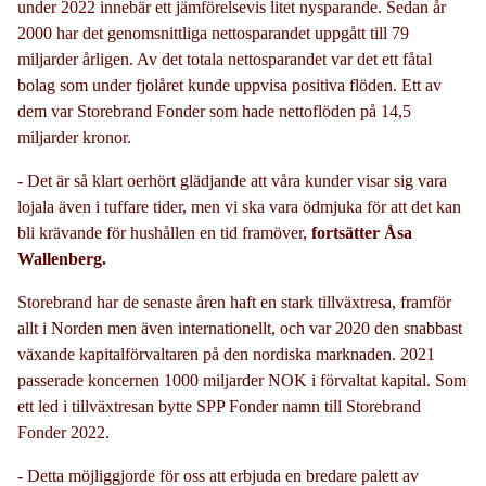
under 2022
innebär ett jämförelsevis litet nysparande. Sedan år
2000 har det genomsnittliga nettosparandet uppgått till 79
miljarder årligen. Av det totala nettosparandet var det ett fåtal
bolag som under fjolåret kunde uppvisa positiva flöden. Ett av
dem var Storebrand Fonder som hade nettoflöden på 14,5
miljarder kronor.
- Det är så klart oerhört glädjande att våra kunder visar sig vara
lojala även i tuffare tider, men vi ska vara ödmjuka för att det kan
bli krävande för hushållen en tid framöver,
fortsätter Åsa
Wallenberg.
Storebrand har de senaste åren haft en stark tillväxtresa, framför
allt i Norden men även internationellt, och var 2020 den snabbast
växande kapitalförvaltaren på den nordiska marknaden. 2021
passerade koncernen 1000 miljarder NOK i förvaltat kapital. Som
ett led i tillväxtresan bytte SPP Fonder namn till Storebrand
Fonder 2022.
- Detta möjliggjorde för oss att erbjuda en bredare palett av