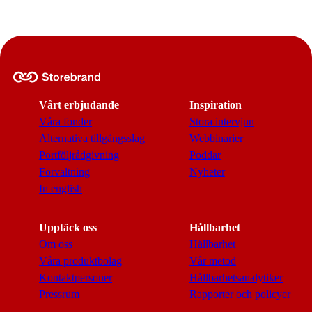
Vårt erbjudande
Inspiration
Våra fonder
Stora intervjun
Alternativa tillgångsslag
Webbinarier
Portföljrådgivning
Poddar
Förvaltning
Nyheter
In english
Upptäck oss
Hållbarhet
Om oss
Hållbarhet
Våra produktbolag
Vår metod
Kontaktpersoner
Hållbarhetsanalytiker
Pressrum
Rapporter och policyer