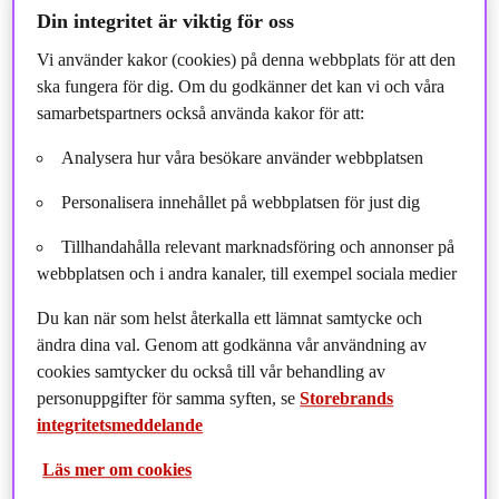
Din integritet är viktig för oss
Vi använder kakor (cookies) på denna webbplats för att den
ska fungera för dig. Om du godkänner det kan vi och våra
samarbetspartners också använda kakor för att:
Analysera hur våra besökare använder webbplatsen
Personalisera innehållet på webbplatsen för just dig
Tillhandahålla relevant marknadsföring och annonser på
webbplatsen och i andra kanaler, till exempel sociala medier
Du kan när som helst återkalla ett lämnat samtycke och
Trots en skakig omvärld var det ett bra år för Storebrand
ändra dina val. Genom att godkänna vår användning av
Fonder. De totala nettoflödena på den svenska
cookies samtycker du också till vår behandling av
fondmarknaden var blygsamma 19 mdr SEK
personuppgifter för samma syften, se
Storebrands
integritetsmeddelande
ackumulerat 2022, varav Storebrand Fonder bidrog med
14,5 mdr SEK. Flödena och marknadsutvecklingen
Läs mer om cookies
under året ger ett förvaltat kapital för Storebrand Fonder