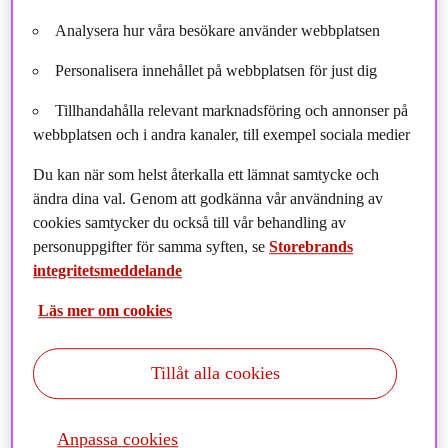
Analysera hur våra besökare använder webbplatsen
Personalisera innehållet på webbplatsen för just dig
Tillhandahålla relevant marknadsföring och annonser på
webbplatsen och i andra kanaler, till exempel sociala medier
Du kan när som helst återkalla ett lämnat samtycke och
ändra dina val. Genom att godkänna vår användning av
cookies samtycker du också till vår behandling av
personuppgifter för samma syften, se
Storebrands
Med en ny naturpolicy stärker nu Storebrand Asset
integritetsmeddelande
Management arbetet med biologisk mångfald i
Läs mer om cookies
koncernens samtliga investeringar. Med policyn på plats
intensifieras dialogerna med bolagen globalt, i Sverige
främst inom gruv- skogs- och livsmedelsindustrin.
Tillåt alla cookies
Samtidigt höjs minimikraven för vad som får ingå i
koncernens investeringsunivers, vilket även resulterar i
Anpassa cookies