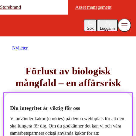
Storebrand
Storebrand
Asset management
Asset management
Sök
Logga in
Nyheter
Förlust av biologisk
mångfald – en affärsrisk
2022-12-01
Din integritet är viktig för oss
Vi använder kakor (cookies) på denna webbplats för att den
ska fungera för dig. Om du godkänner det kan vi och våra
samarbetspartners också använda kakor för att: