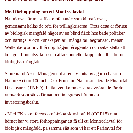
Med förhoppning om ett Mo
ntrealavtal
Naturkrisen är minst lika omfattande som klimatkrisen,
gemensamt kallas de ofta för tvillingkriserna. Trots detta är förlust
av biologisk mångfald något av en blind fläck hos både politiker
och näringsliv och kunskapen är i många fall begränsad, menar
Wallenberg som vill få upp frågan på agendan och säkerställa att
bolagen framtidssäkrar sina affärsmodeller kopplade till natur och
biologisk mångfald.
Storebrand Asset Management är en av initiativtagarna bakom
Nature Action 100 och Task Force on Nature-relaterade Financial
Disclosures (TNFD). Initiativen kommer vara avgörande för det
ramverk som sätts där naturen integreras i framtida
investeringsbeslut.
- Med FN:s konferens om biologisk mångfald (COP15) runt
hörnet har vi stora förhoppningar att få till ett Montrealavtal för
biologisk mångfald, på samma sätt som vi har ett Parisavtal för