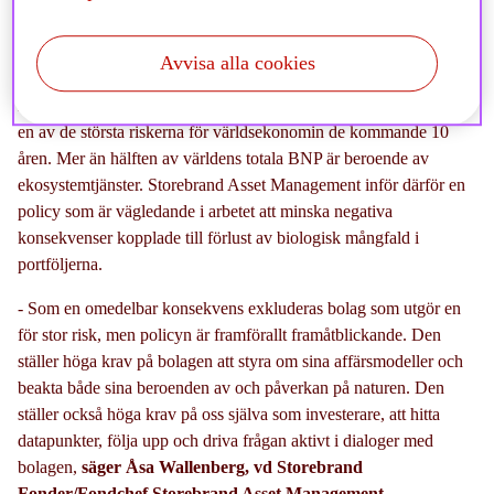
ett antal exkluderingar.
Avvisa alla cookies
Enligt World Economic Forum är förlusten av biologisk mångfald
en av de största riskerna för världsekonomin de kommande 10
åren. Mer än hälften av världens totala BNP är beroende av
ekosystemtjänster. Storebrand Asset Management inför därför en
policy som är vägledande i arbetet att minska negativa
konsekvenser kopplade till förlust av biologisk mångfald i
portföljerna.
- Som en omedelbar konsekvens exkluderas bolag som utgör en
för stor risk, men policyn är framförallt framåtblickande. Den
ställer höga krav på bolagen att styra om sina affärsmodeller och
beakta både sina beroenden av och påverkan på naturen. Den
ställer också höga krav på oss själva som investerare, att hitta
datapunkter, följa upp och driva frågan aktivt i dialoger med
bolagen,
säger Åsa Wallenberg, vd Storebrand
Fonder/Fondchef Storebrand Asset Management.