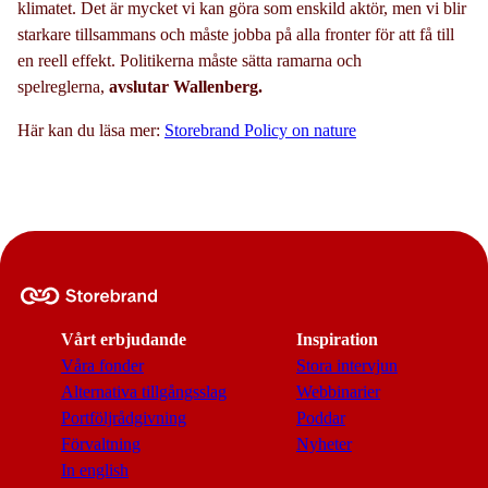
klimatet. Det är mycket vi kan göra som enskild aktör, men vi blir
starkare tillsammans och måste jobba på alla fronter för att få till
en reell effekt. Politikerna måste sätta ramarna och
spelreglerna,
avslutar
Wallenberg.
Här kan du läsa mer:
Storebrand Policy on nature
Vårt erbjudande
Inspiration
Våra fonder
Stora intervjun
Alternativa tillgångsslag
Webbinarier
Portföljrådgivning
Poddar
Förvaltning
Nyheter
In english