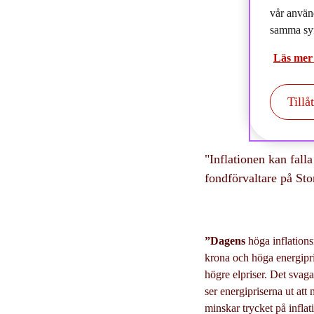
2
vår använ
samma syf
Läs mer
Tillå
"Inflationen kan fall
fondförvaltare på Sto
”Dagens
höga inflationsn
krona och höga energiprise
högre elpriser. Det sva
ser energipriserna ut att 
minskar trycket på inflat