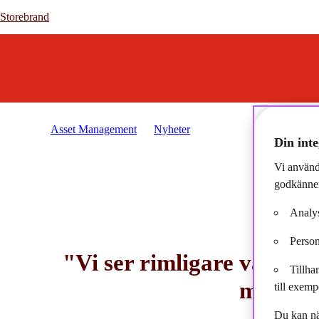
Storebrand
Storebrand
Asset Management
Nyheter
2022-10-25 - "Vi ser riml
Din inte
Vi använd
godkänner
Analys
Person
"Vi ser rimligare värderi
Tillha
med Gus
till exemp
Du kan nä