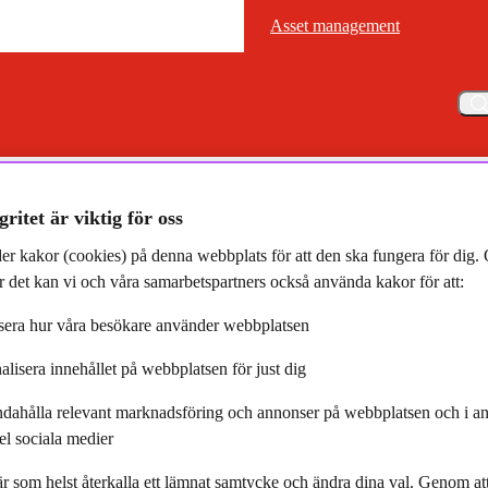
Asset management
Asset management
Meny
igare värderingar idag" artikel på Placera med vår ränteförvaltare Gust
gritet är viktig för oss
er kakor (cookies) på denna webbplats för att den ska fungera för dig
 det kan vi och våra samarbetspartners också använda kakor för att:
era hur våra besökare använder webbplatsen
alisera innehållet på webbplatsen för just dig
ngar idag" artikel på Placera
ndahålla relevant marknadsföring och annonser på webbplatsen och i an
taf Linnell
el sociala medier
r som helst återkalla ett lämnat samtycke och ändra dina val. Genom a