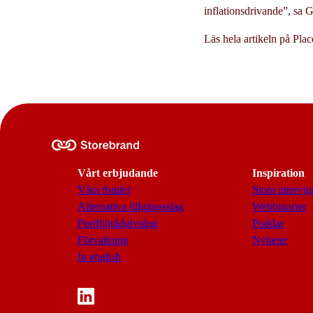
inflationsdrivande”, sa G
Läs hela artikeln på Pla
Vårt erbjudande
Inspiration
Våra fonder
Stora intervju
Alternativa tillgångsslag
Webbinarier
Portföljrådgivning
Poddar
Förvaltning
Nyheter
In english