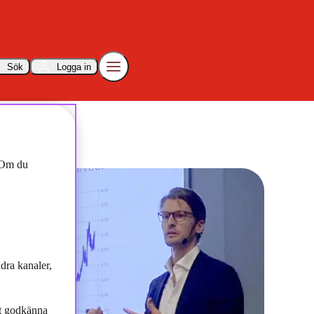
Sök
Logga in
af Linnell
. Om du
dra kanaler,
tt godkänna