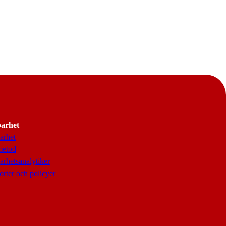
barhet
arhet
metod
arhetsanalytiker
rter och policyer