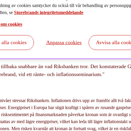
022-10-25
dning av cookies samtycker du också till vår behandling av personuppgi
ten, se
Storebrands integritetsmeddelande
 om cookies
t alla cookies
Anpassa cookies
Avvisa alla cook
a tillbaka snabbare än vad Riksbanken tror. Det konstaterade G
rebrand, vid ett ränte- och inflationsseminarium."
ivåer stressar Riksbanken. Inflationen drivs upp av framför allt två fakt
r. Energipriset i Europa har stigit kraftigt i spåren av rusande gaspriser,
ga risksentimentet på finansmarknaden påverkar kronan som är ovanligt
mattas av med lägre energipriser, vilket kan leda till lägre inflationstak
ionen. Men risken kvarstår att kronan är fortsatt svag, vilket är en riskfa