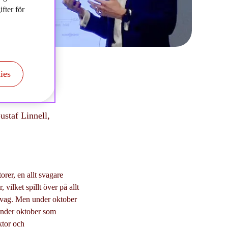
fter för
ies
ustaf Linnell,
orer, en allt svagare
 vilket spillt över på allt
 svag. Men under oktober
t under oktober som
ktor och