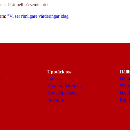
ustaf Linnell på seminariet.
cera:
"Vi ser rimligare värderingar idag"
Upptäck oss
Håll
n
Om oss
Hållb
Våra produktbolag
Vår 
Kontaktpersoner
Hållb
Pressrum
Rappo