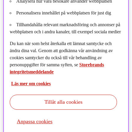
Analysera hur våra besökare använder webbplatsen
Personalisera innehållet på webbplatsen för just dig
Tillhandahålla relevant marknadsföring och annonser på
webbplatsen och i andra kanaler, till exempel sociala medier
Du kan när som helst återkalla ett lämnat samtycke och
ändra dina val. Genom att godkänna vår användning av
cookies samtycker du också till vår behandling av
personuppgifter för samma syften, se
Storebrands
integritetsmeddelande
Läs mer om cookies
GRESB (Global Real Estate Sustainability Benchmark)
har i sin årliga, globala utvärdering ur ett
Tillåt alla cookies
hållbarhetsperspektiv rankat SPP Fastigheter och
förvaltningsbolaget Storebrand Fastigheter till global
sektorledare ("Global Sector Leader") i kategorin
Anpassa cookies
diversifierade fastighetsbolag ("Diversified").