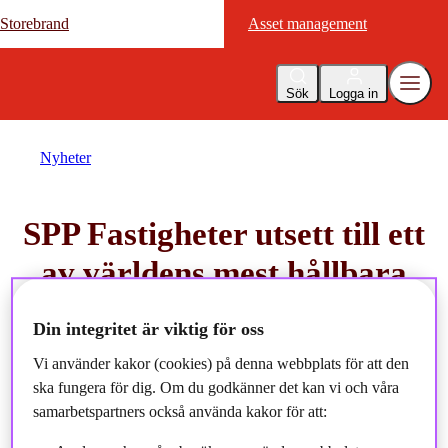
Storebrand
Storebrand
Asset management
Asset management
Sök
Logga in
Nyheter
SPP Fastigheter utsett till ett
av världens mest hållbara
fastighetsbolag
Din integritet är viktig för oss
Vi använder kakor (cookies) på denna webbplats för att den
2022-10-18
ska fungera för dig. Om du godkänner det kan vi och våra
samarbetspartners också använda kakor för att: