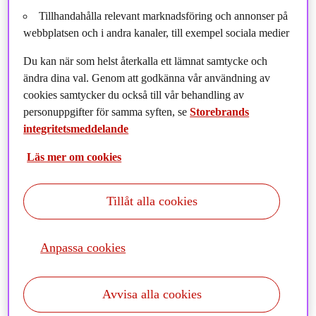
Tillhandahålla relevant marknadsföring och annonser på
webbplatsen och i andra kanaler, till exempel sociala medier
Du kan när som helst återkalla ett lämnat samtycke och
ändra dina val. Genom att godkänna vår användning av
cookies samtycker du också till vår behandling av
personuppgifter för samma syften, se
Storebrands
integritetsmeddelande
Läs mer om cookies
Tillåt alla cookies
Det har varit rejäl dramatik på de brittiska
finansmarknaderna i veckan. Vad hände egentligen?
Anpassa cookies
Chef för vårt svenska ränteteam Gustaf Linnell är med i
avsnitt 187: Brittisk finanskaos, blankarrapporter och
Avvisa alla cookies
börshopp.