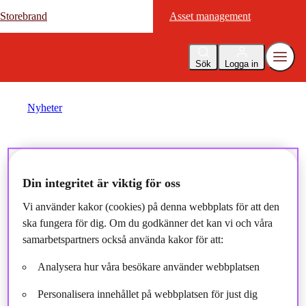
Storebrand
Storebrand
Asset management
Asset management
Sök
Logga in
Nyheter
Vår förvaltare Gustaf
Linnell gästar podden
Din integritet är viktig för oss
"Marknaden"
Vi använder kakor (cookies) på denna webbplats för att den
ska fungera för dig. Om du godkänner det kan vi och våra
samarbetspartners också använda kakor för att:
2022-09-30
Analysera hur våra besökare använder webbplatsen
Personalisera innehållet på webbplatsen för just dig