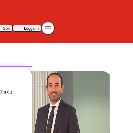
Sök
Logga in
stärker förvaltningsteamet med Nader Hakimi Fard
. Om du