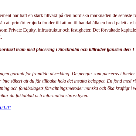
ent har haft en stark tillväxt på den nordiska marknaden de senaste f
ån att primärt erbjuda fonder till att nu tillhandahålla en bred palett av h
som Private Equity, infrastruktur och fastigheter. Det förvaltade kapitalet
K.
 nordiskt team med placering i Stockholm och tillträder tjänsten den 1
ingen garanti för framtida utveckling. De pengar som placeras i fonde
 inte säkert att du får tillbaka hela det insatta beloppet. En fond med r
ning och fondbolagets förvaltningsmetoder minska och öka kraftigt i v
ittar du faktablad och informationsbroschyrer.
-09-01