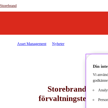
Storebrand
Storebrand
Asset Management
Nyheter
2022-09-01 - Storebrand
Din inte
Vi använd
godkänner
Storebrand Asse
Analys
förvaltningsteamet
Person