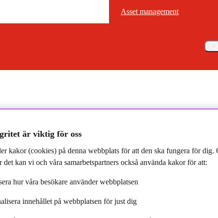
Asset management
Asset management
Meny
 Asset Management fortsätter att växa på den nordiska marknaden och 
gritet är viktig för oss
er kakor (cookies) på denna webbplats för att den ska fungera för dig
 det kan vi och våra samarbetspartners också använda kakor för att:
t Management stärker
era hur våra besökare använder webbplatsen
 med Nader Hakimi Fard
alisera innehållet på webbplatsen för just dig