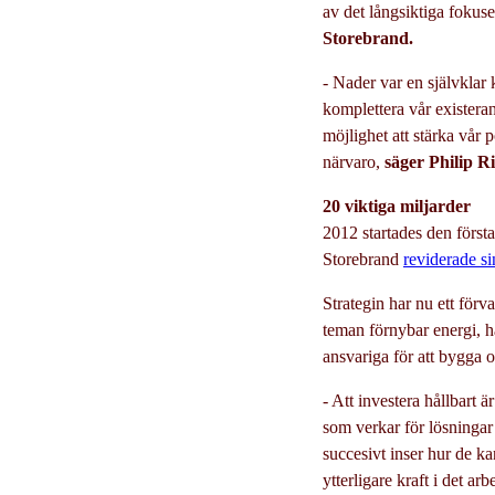
av det långsiktiga fokus
Storebrand.
- Nader var en självklar 
komplettera vår existera
möjlighet att stärka vår 
närvaro,
säger Philip R
20 viktiga miljarder
2012 startades den först
Storebrand
reviderade si
Strategin har nu ett förv
teman förnybar energi, h
ansvariga för att bygga 
- Att investera hållbart 
som verkar för lösningar 
succesivt inser hur de ka
ytterligare kraft i det arb