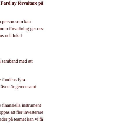
Fard ny förvaltare på
 en person som kan
inom förvaltning ger oss
kus och lokal
 i samband med att
.
v fondens fyra
om även är gemensamt
e finansiella instrument
ppas att fler investerare
ader på teamet kan vi få