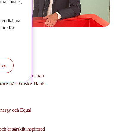
dra kanaler,
tt godkänna
fter för
ies
tärker
 & Partners där han
ltare på Danske Bank.
 Energy och Equal
och är särskilt inspirerad