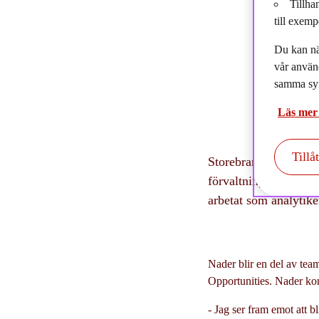
Tillha
2
till exemp
Du kan nä
vår använ
samma syf
Läs mer
Tillå
Storebrand Asset Man
förvaltningsteamet 
arbetat som analytik
Nader blir en del av te
Opportunities. Nader kom
- Jag ser fram emot att bl