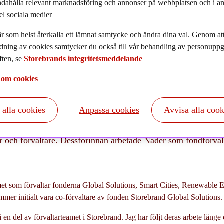
ndahålla relevant marknadsföring och annonser på webbplatsen och i an
022-09-01
el sociala medier
r som helst återkalla ett lämnat samtycke och ändra dina val. Genom a
dning av cookies samtycker du också till vår behandling av personuppgi
ten, se
Storebrands integritetsmeddelande
 om cookies
t alla cookies
Anpassa cookies
Avvisa alla cook
agement fortsätter att växa på den nordiska marknaden och s
med Nader Hakimi Fard. Nader kommer närmast från Söderberg
er och förvaltare. Dessförinnan arbetade Nader som fondförva
amet som förvaltar fonderna Global Solutions, Smart Cities, Renewable
mer initialt vara co-förvaltare av fonden Storebrand Global Solutions.
i en del av förvaltarteamet i Storebrand. Jag har följt deras arbete länge 