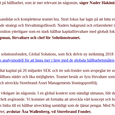
et på hållbarhet, som är mer relevant än någonsin,
säger Nader Hakimi 
kandidat och kompletterar teamet bra. Stort fokus har lagts på att hitta
nde strategi och förvaltningsfilosofi. Naders bakgrund och erfarenheter 
position ytterligare som en stark hållbar kapitalförvaltare med globalt fo
ipman, förvaltare och chef för Solutionsteamet.
a solutionsfonden, Global Solutions, som fick delvis ny inriktning 2018
n analysmodell för att ligga mer i linje med de globala hållbarhetsmålen
altat kapital på 20 miljarder SEK och tre sub-fonder som avspeglar tre a
ållbara städer och lika möjligheter. Teamet består av fyra förvaltare s
och utveckla Storebrand Asset Managements lösningsportfölj.
är viktigare än någonsin. I en global kontext som ständigt utmanas, blir d
helt avgörande. Vi kommer att fortsätta att utveckla vårt koncept och ho
n bidra till en hållbar utveckling samtidigt som de tjänar pengar. Med N
etet,
avslutar Åsa Wallenberg, vd Storebrand Fonder.