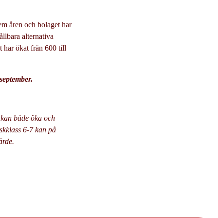
em åren och bolaget har
ållbara alternativa
 har ökat från 600 till
 september.
r kan både öka och
iskklass 6-7 kan på
ärde.