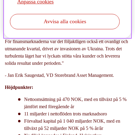
"Första kvartalet 2022 dominerades av kriget i Ukraina.
Anpassa cookies
Invasionen har föranlett den värsta humanitära katastrofen som
inträffat i Europa sedan andra världskriget och det är fortfarande
Avvisa alla cookies
en mycket oroande och osäker situation, som kommer att få
långtgående effekter på världssamfundet.”
För finansmarknaderna var det följaktligen också ett ovanligt och
utmanande kvartal, drivet av invasionen av Ukraina. Trots det
turbulenta läget har vi lyckats stötta våra kunder och leverera
solida resultat under perioden."
- Jan Erik Saugestad, VD Storebrand Asset Management.
Höjdpunkter:
Nettoomsättning på 470 NOK, med en tillväxt på 5 %
jämfört med föregående år
11 miljarder i nettoflöden trots marknadsoro
Förvaltad kapital på 1 040 miljarder NOK, med en
tillväxt på 52 miljarder NOK på 5 % år/år