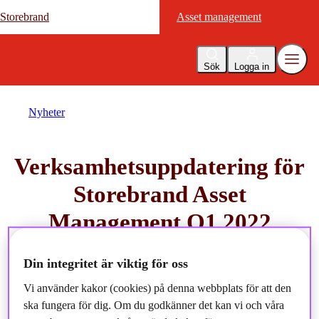
Storebrand
Storebrand
Asset management
Asset management
Sök
Logga in
Nyheter
Verksamhetsuppdatering för
Storebrand Asset
Management Q1 2022
2022-05-04
Din integritet är viktig för oss
Vi använder kakor (cookies) på denna webbplats för att den
ska fungera för dig. Om du godkänner det kan vi och våra