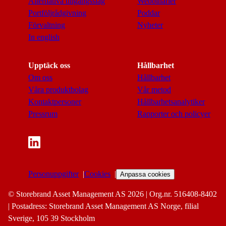
Alternativa tillgångsslag
Webbinarier
Portföljrådgivning
Poddar
Förvaltning
Nyheter
In english
Upptäck oss
Hållbarhet
Om oss
Hållbarhet
Våra produktbolag
Vår metod
Kontaktpersoner
Hållbarhetsanalytiker
Pressrum
Rapporter och policyer
Personuppgifter
Cookies
Anpassa cookies
© Storebrand Asset Management AS 2026 | Org.nr. 516408-8402
| Postadress: Storebrand Asset Management AS Norge, filial
Sverige, 105 39 Stockholm