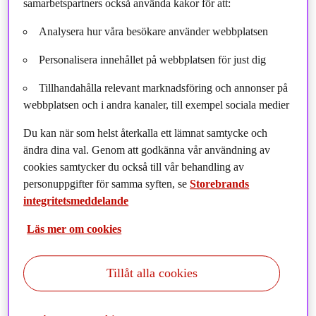
samarbetspartners också använda kakor för att:
Analysera hur våra besökare använder webbplatsen
Personalisera innehållet på webbplatsen för just dig
Tillhandahålla relevant marknadsföring och annonser på
webbplatsen och i andra kanaler, till exempel sociala medier
Du kan när som helst återkalla ett lämnat samtycke och
ändra dina val. Genom att godkänna vår användning av
cookies samtycker du också till vår behandling av
personuppgifter för samma syften, se
Storebrands
Idag publicerar vi Storebrand Asset Managements
integritetsmeddelande
verksamhetsuppdatering för Q1 2022. Ta del av
Läs mer om cookies
höjdpunkterna, resultaten och våra aktiviteter under
första kvartalet i år.
Tillåt alla cookies