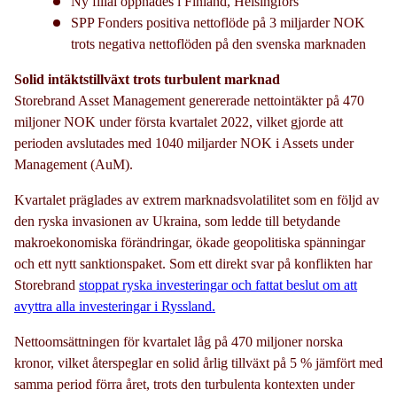
Ny filial öppnades i Finland, Helsingfors
SPP Fonders positiva nettoflöde på 3 miljarder NOK
trots negativa nettoflöden på den svenska marknaden
Solid intäktstillväxt trots turbulent marknad
Storebrand Asset Management genererade nettointäkter på 470
miljoner NOK under första kvartalet 2022, vilket gjorde att
perioden avslutades med 1040 miljarder NOK i Assets under
Management (AuM).
Kvartalet präglades av extrem marknadsvolatilitet som en följd av
den ryska invasionen av Ukraina, som ledde till betydande
makroekonomiska förändringar, ökade geopolitiska spänningar
och ett nytt sanktionspaket. Som ett direkt svar på konflikten har
Storebrand
stoppat ryska investeringar och fattat beslut om att
avyttra alla investeringar i Ryssland.
Nettoomsättningen för kvartalet låg på 470 miljoner norska
kronor, vilket återspeglar en solid årlig tillväxt på 5 % jämfört med
samma period förra året, trots den turbulenta kontexten under