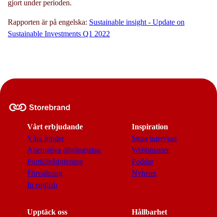
gjort under perioden.
Rapporten är på engelska:
Sustainable insight - Update on
Sustainable Investments Q1 2022
Vårt erbjudande
Inspiration
Våra fonder
Stora intervjun
Alternativa tillgångsslag
Webbinarier
Portföljrådgivning
Poddar
Förvaltning
Nyheter
In english
Upptäck oss
Hållbarhet