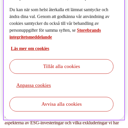
Du kan när som helst återkalla ett lämnat samtycke och
ändra dina val. Genom att godkänna vår användning av
cookies samtycker du också till vår behandling av
personuppgifter för samma syften, se
Storebrands
integritetsmeddelande
Läs mer om cookies
Tillåt alla cookies
Nu presenterar vi vår senaste rapport Sustainable
Investments för Q1 2022.
Anpassa cookies
Avvisa alla cookies
Ta del av vårt arbete med hållbara investeringar, vilka dialoger vi
fört med bolag i påverkansarbetet, hur vi arbetat med
de sociala
aspekterna av ESG-investeringar och vilka exkluderingar vi har