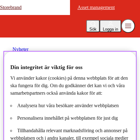
Storebrand
Storebrand
Asset management
Asset management
Sök
Logga in
Nyheter
Din integritet är viktig för oss
Sustainable Investments Q1
Vi använder kakor (cookies) på denna webbplats för att den
2022
ska fungera för dig. Om du godkänner det kan vi och våra
samarbetspartners också använda kakor för att:
2022-05-04
Analysera hur våra besökare använder webbplatsen
Personalisera innehållet på webbplatsen för just dig
Tillhandahålla relevant marknadsföring och annonser på
webbplatsen och i andra kanaler, till exempel sociala medier