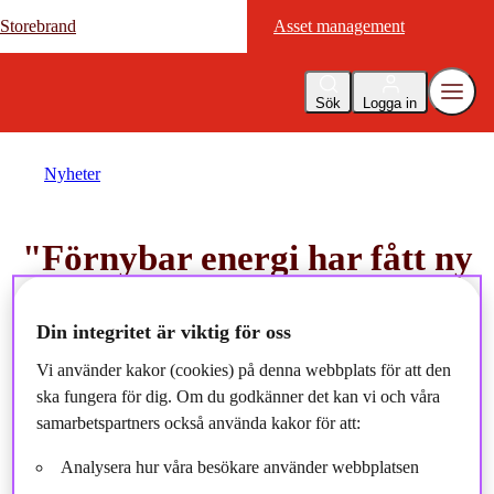
Storebrand
Storebrand
Asset management
Asset management
Sök
Logga in
Nyheter
"Förnybar energi har fått ny
energi" - intervju med Philip
Din integritet är viktig för oss
Ripman på Placera
Vi använder kakor (cookies) på denna webbplats för att den
ska fungera för dig. Om du godkänner det kan vi och våra
2022-03-11
samarbetspartners också använda kakor för att:
Analysera hur våra besökare använder webbplatsen