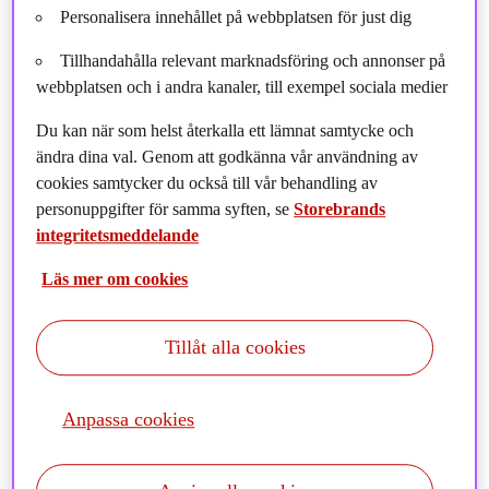
Personalisera innehållet på webbplatsen för just dig
Tillhandahålla relevant marknadsföring och annonser på
webbplatsen och i andra kanaler, till exempel sociala medier
Du kan när som helst återkalla ett lämnat samtycke och
ändra dina val. Genom att godkänna vår användning av
cookies samtycker du också till vår behandling av
personuppgifter för samma syften, se
Storebrands
integritetsmeddelande
Läs mer om cookies
"H
öga energipriser och ett minskat beroende av rysk gas
Tillåt alla cookies
på sikt anses vara några av drivkrafterna bakom det
ökade intresset för aktier inom förnybar energi den
Anpassa cookies
senaste månaden. Förvaltaren Philip Ripman berättar om
sina bästa aktier."