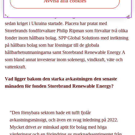
Avvisa alla cookies
"Branschfonder inom förnybar energi har haft en stark avkastning
sedan kriget i Ukraina startade. Placera har pratat med
Storebrands fondförvaltare Philip Ripman som förvaltar två olika
fonder inom hållbara bolag. SPP Global Solutions med inriktning
på hållbara bolag som har lösningar till de globala
hållbarhetsutmaningarna samt Storebrand Renewable Energy A
som bland annat investerar inom solenergi, vindkraft, väte och
vattenkraft.
Vad ligger bakom den starka avkastningen den senaste
månaden för fonden Storebrand Renewable Energy?
”Den förnybara sektorn hade ett tufft fjolår
avkastningsmässigt, och även en svag inledning på 2022.
Mycket drivet av minskad aptit för bolag med höga
värderingar och en förändring av marknadssentimentet från