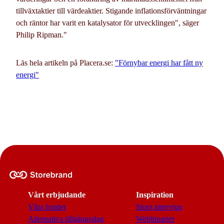
tillväxtaktier till värdeaktier. Stigande inflationsförväntningar
och räntor har varit en katalysator för utvecklingen", säger
Philip Ripman."
Läs hela artikeln på Placera.se:
"Förnybar energi har fått ny
energi"
Vårt erbjudande
Inspiration
Våra fonder
Stora intervjun
Alternativa tillgångsslag
Webbinarier